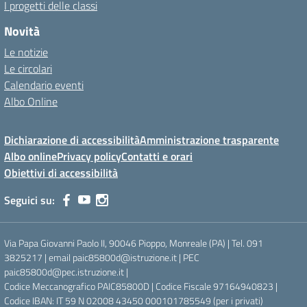
I progetti delle classi
Novità
Le notizie
Le circolari
Calendario eventi
Albo Online
Dichiarazione di accessibilità
Amministrazione trasparente
Albo online
Privacy policy
Contatti e orari
Obiettivi di accessibilità
Seguici su:
Via Papa Giovanni Paolo II, 90046 Pioppo, Monreale (PA) | Tel. 091
3825217 | email paic85800d@istruzione.it | PEC
paic85800d@pec.istruzione.it |
Codice Meccanografico PAIC85800D | Codice Fiscale 97164940823 |
Codice IBAN: IT 59 N 02008 43450 000101785549 (per i privati)