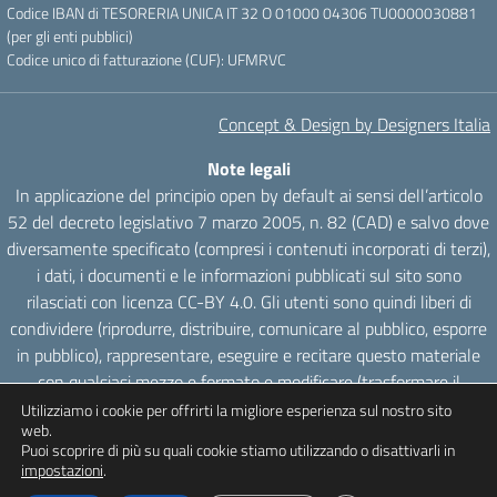
Codice IBAN di TESORERIA UNICA IT 32 O 01000 04306 TU0000030881
(per gli enti pubblici)
Codice unico di fatturazione (CUF): UFMRVC
Concept & Design by Designers Italia
Note legali
In applicazione del principio open by default ai sensi dell’articolo
52 del decreto legislativo 7 marzo 2005, n. 82 (CAD) e salvo dove
diversamente specificato (compresi i contenuti incorporati di terzi),
i dati, i documenti e le informazioni pubblicati sul sito sono
rilasciati con licenza CC-BY 4.0. Gli utenti sono quindi liberi di
condividere (riprodurre, distribuire, comunicare al pubblico, esporre
in pubblico), rappresentare, eseguire e recitare questo materiale
con qualsiasi mezzo e formato e modificare (trasformare il
materiale e utilizzarlo per opere derivate) per qualsiasi fine, anche
Utilizziamo i cookie per offrirti la migliore esperienza sul nostro sito
web.
commerciale con il solo onere di attribuzione, senza apporre
Puoi scoprire di più su quali cookie stiamo utilizzando o disattivarli in
restrizioni aggiuntive.
impostazioni
.