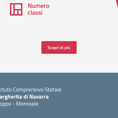
Numero
classi
Scopri di più
tituto Comprensivo Statale
argherita di Navarra
ioppo - Monreale