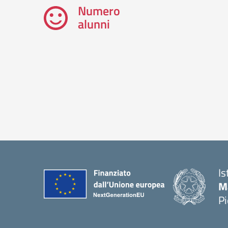
Numero
alunni
Is
M
P