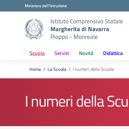
Vai ai contenuti
Vai al menu di navigazione
Vai al footer
Ministero dell'Istruzione
Istituto Comprensivo Statale
Margherita di Navarra
Pioppo - Monreale
Scuola
Servizi
Novità
Didattica
Home
La Scuola
I numeri della Scuola
I numeri della Scu