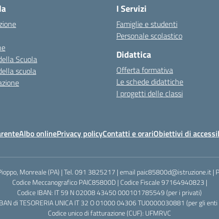
la
I Servizi
zione
Famiglie e studenti
Personale scolastico
ne
Didattica
della Scuola
Offerta formativa
della scuola
Le schede didattiche
azione
I progetti delle classi
arente
Albo online
Privacy policy
Contatti e orari
Obiettivi di accessi
Pioppo, Monreale (PA) | Tel. 091 3825217 | email paic85800d@istruzione.it |
Codice Meccanografico PAIC85800D | Codice Fiscale 97164940823 |
Codice IBAN: IT 59 N 02008 43450 000101785549 (per i privati)
IBAN di TESORERIA UNICA IT 32 O 01000 04306 TU0000030881 (per gli enti p
Codice unico di fatturazione (CUF): UFMRVC