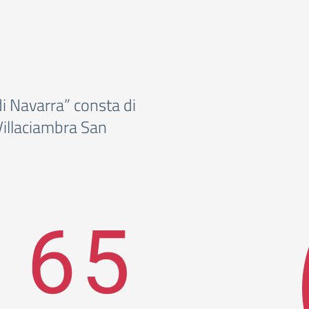
i Navarra” consta di
 Villaciambra San
65