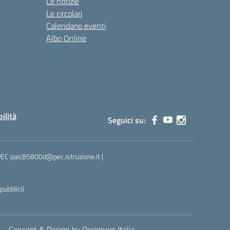
Le notizie
Le circolari
Calendario eventi
Albo Online
bilità
Seguici su:
 PEC paic85800d@pec.istruzione.it |
ubblici)
Concept & Design by Designers Italia