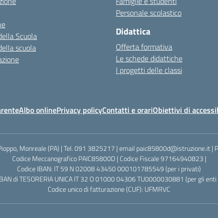
zione
Famiglie e studenti
Personale scolastico
ne
Didattica
della Scuola
Offerta formativa
della scuola
Le schede didattiche
azione
I progetti delle classi
arente
Albo online
Privacy policy
Contatti e orari
Obiettivi di accessi
Pioppo, Monreale (PA) | Tel. 091 3825217 | email paic85800d@istruzione.it |
Codice Meccanografico PAIC85800D | Codice Fiscale 97164940823 |
Codice IBAN: IT 59 N 02008 43450 000101785549 (per i privati)
IBAN di TESORERIA UNICA IT 32 O 01000 04306 TU0000030881 (per gli enti p
Codice unico di fatturazione (CUF): UFMRVC