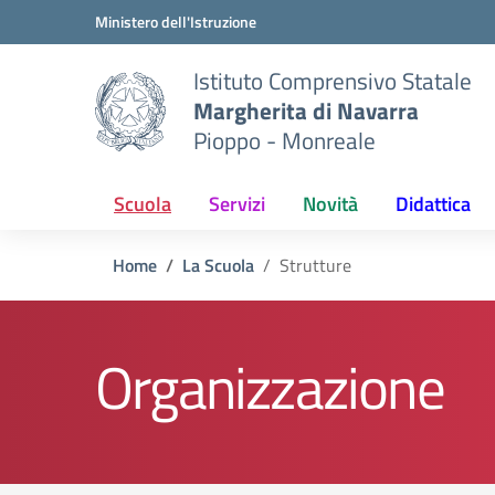
Vai ai contenuti
Vai al menu di navigazione
Vai al footer
Ministero dell'Istruzione
Istituto Comprensivo Statale
Margherita di Navarra
Pioppo - Monreale
Scuola
Servizi
Novità
Didattica
Home
La Scuola
Strutture
Organizzazione