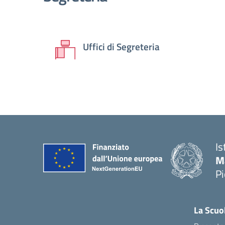
Uffici di Segreteria
Is
M
P
La Scuo