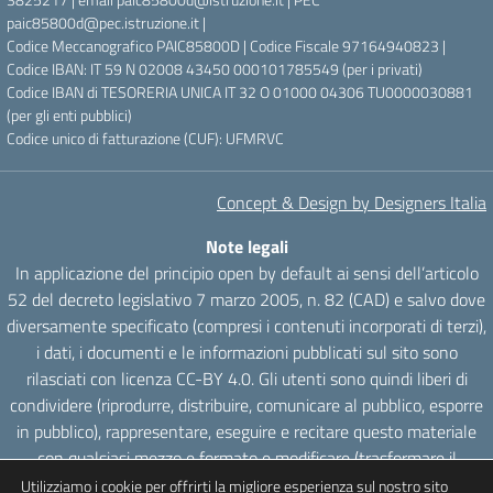
paic85800d@pec.istruzione.it |
Codice Meccanografico PAIC85800D | Codice Fiscale 97164940823 |
Codice IBAN: IT 59 N 02008 43450 000101785549 (per i privati)
Codice IBAN di TESORERIA UNICA IT 32 O 01000 04306 TU0000030881
(per gli enti pubblici)
Codice unico di fatturazione (CUF): UFMRVC
Concept & Design by Designers Italia
Note legali
In applicazione del principio open by default ai sensi dell’articolo
52 del decreto legislativo 7 marzo 2005, n. 82 (CAD) e salvo dove
diversamente specificato (compresi i contenuti incorporati di terzi),
i dati, i documenti e le informazioni pubblicati sul sito sono
rilasciati con licenza CC-BY 4.0. Gli utenti sono quindi liberi di
condividere (riprodurre, distribuire, comunicare al pubblico, esporre
in pubblico), rappresentare, eseguire e recitare questo materiale
con qualsiasi mezzo e formato e modificare (trasformare il
materiale e utilizzarlo per opere derivate) per qualsiasi fine, anche
Utilizziamo i cookie per offrirti la migliore esperienza sul nostro sito