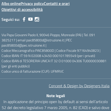
Albo online
Privacy policy
Contatti e orari
Obiettivi di accessibilità
Seguici su:
Via Papa Giovanni Paolo II, 90046 Pioppo, Monreale (PA) | Tel. 091
3825217 | email paic85800d@istruzione.it | PEC
paic85800d@pec.istruzione.it |
Codice Meccanografico PAIC85800D | Codice Fiscale 97164940823 |
Codice IBAN: IT 59 N 02008 43450 000101785549 (per i privati)
Codice IBAN di TESORERIA UNICA IT 32 O 01000 04306 TU0000030881
(per gli enti pubblici)
Codice unico di fatturazione (CUF): UFMRVC
Concept & Design by Designers Italia
Note legali
In applicazione del principio open by default ai sensi dell’articolo
52 del decreto legislativo 7 marzo 2005, n. 82 (CAD) e salvo dove