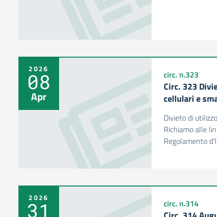
2026
08
circ. n.323
Circ. 323 Divie
Apr
cellulari e s
Divieto di utiliz
Richiamo alle lin
Regolamento d’Is
2026
31
circ. n.314
Circ. 314 Aug