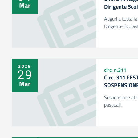
Mar
Dirigente Scol
Auguri a tutta l
Dirigente Scolast
2026
29
circ. n.311
Circ. 311 FES
Mar
SOSPENSIONE 
Sospensione attiv
pasquali.