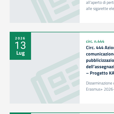
all'aperto di per
alle sigarette el
2026
13
circ. n.444
Circ. 444 Azio
Lug
comunicazione
pubblicizzazi
dell’assegnaz
– Progetto K
Disseminazione d
Erasmus+ 2026