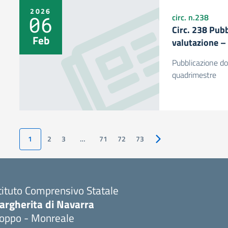
2026
06
circ. n.238
Circ. 238 Pub
Feb
valutazione –
Pubblicazione do
quadrimestre
1
2
3
…
71
72
73
Pagina successiva
tituto Comprensivo Statale
argherita di Navarra
ioppo - Monreale