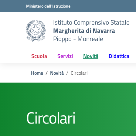
Vai ai contenuti
Vai al menu di navigazione
Vai al footer
Ministero dell'Istruzione
Istituto Comprensivo Statale
Margherita di Navarra
Pioppo - Monreale
Scuola
Servizi
Novità
Didattica
Home
Novità
Circolari
Circolari