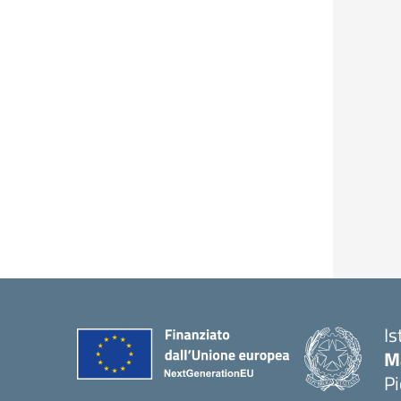
Is
M
P