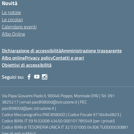
Novità
Le notizie
Le circolari
Calendario eventi
Albo Online
Dichiarazione di accessibilità
Amministrazione trasparente
Albo online
Privacy policy
Contatti e orari
Obiettivi di accessibilità
Seguici su:
Via Papa Giovanni Paolo II, 90046 Pioppo, Monreale (PA) | Tel. 091
3825217 | email paic85800d@istruzione.it | PEC
paic85800d@pec.istruzione.it |
Codice Meccanografico PAIC85800D | Codice Fiscale 97164940823 |
Codice IBAN: IT 59 N 02008 43450 000101785549 (per i privati)
Codice IBAN di TESORERIA UNICA IT 32 O 01000 04306 TU0000030881
(per gli enti pubblici)