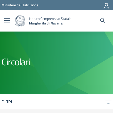
Vai ai contenuti
Vai al menu di navigazione
Vai al footer
Ministero dell'Istruzione
Istituto Comprensivo Statale
Margherita di Navarra
Circolari
FILTRI