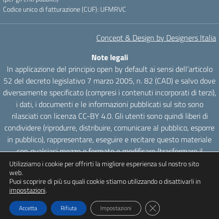
Codice unico di fatturazione (CUF): UFMRVC
Concept & Design by Designers Italia
Note legali
In applicazione del principio open by default ai sensi dell’articolo
52 del decreto legislativo 7 marzo 2005, n. 82 (CAD) e salvo dove
diversamente specificato (compresi i contenuti incorporati di terzi),
i dati, i documenti e le informazioni pubblicati sul sito sono
rilasciati con licenza CC-BY 4.0. Gli utenti sono quindi liberi di
condividere (riprodurre, distribuire, comunicare al pubblico, esporre
in pubblico), rappresentare, eseguire e recitare questo materiale
con qualsiasi mezzo e formato e modificare (trasformare il
materiale e utilizzarlo per opere derivate) per qualsiasi fine, anche
Utilizziamo i cookie per offrirti la migliore esperienza sul nostro sito
web.
commerciale con il solo onere di attribuzione, senza apporre
Puoi scoprire di più su quali cookie stiamo utilizzando o disattivarli in
restrizioni aggiuntive.
impostazioni
.
Close GDPR Cookie Ba
Accetta
Rifiuta
Impostazioni