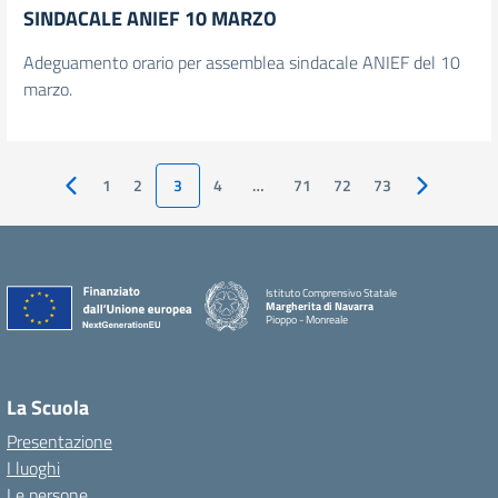
SINDACALE ANIEF 10 MARZO
Adeguamento orario per assemblea sindacale ANIEF del 10
marzo.
1
2
3
4
…
71
72
73
Pagina precedente
Pagina succ
Istituto Comprensivo Statale
Margherita di Navarra
Pioppo - Monreale
La Scuola
Presentazione
I luoghi
Le persone