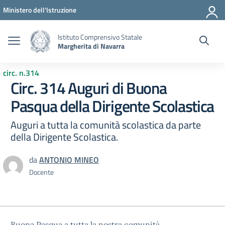
Vai ai contenuti
Vai al menu di navigazione
Vai al footer
Ministero dell'Istruzione
Istituto Comprensivo Statale
Margherita di Navarra
circ. n.314
Circ. 314 Auguri di Buona
Pasqua della Dirigente Scolastica
Auguri a tutta la comunità scolastica da parte
della Dirigente Scolastica.
da
ANTONIO MINEO
Docente
Buona Pasqua a tutta la nostra comunità.