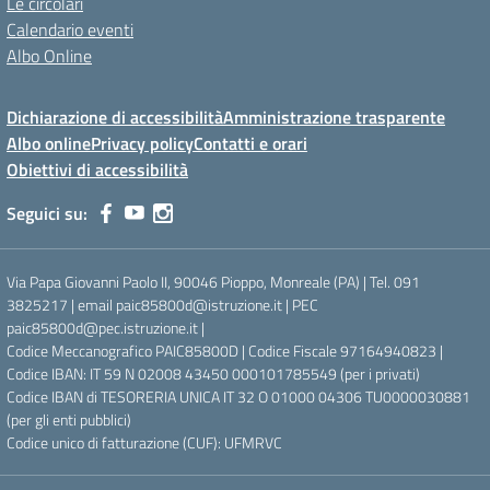
Le circolari
Calendario eventi
Albo Online
Dichiarazione di accessibilità
Amministrazione trasparente
Albo online
Privacy policy
Contatti e orari
Obiettivi di accessibilità
Seguici su:
Via Papa Giovanni Paolo II, 90046 Pioppo, Monreale (PA) | Tel. 091
3825217 | email paic85800d@istruzione.it | PEC
paic85800d@pec.istruzione.it |
Codice Meccanografico PAIC85800D | Codice Fiscale 97164940823 |
Codice IBAN: IT 59 N 02008 43450 000101785549 (per i privati)
Codice IBAN di TESORERIA UNICA IT 32 O 01000 04306 TU0000030881
(per gli enti pubblici)
Codice unico di fatturazione (CUF): UFMRVC