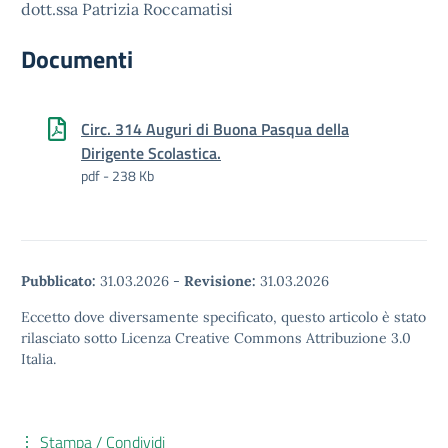
dott.ssa Patrizia Roccamatisi
Documenti
Circ. 314 Auguri di Buona Pasqua della
Dirigente Scolastica.
pdf - 238 Kb
Pubblicato:
31.03.2026
-
Revisione:
31.03.2026
Eccetto dove diversamente specificato, questo articolo è stato
rilasciato sotto Licenza Creative Commons Attribuzione 3.0
Italia.
Stampa / Condividi