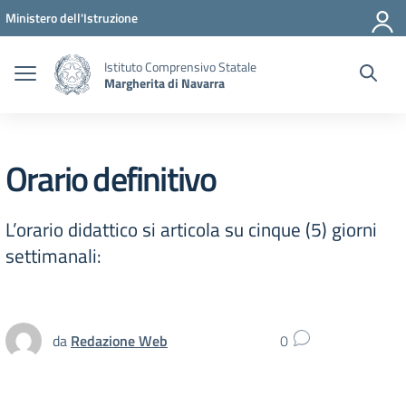
Vai ai contenuti
Vai al menu di navigazione
Vai al footer
Ministero dell'Istruzione
Istituto Comprensivo Statale
Margherita di Navarra
Orario definitivo
L’orario didattico si articola su cinque (5) giorni
settimanali:
da
Redazione Web
0