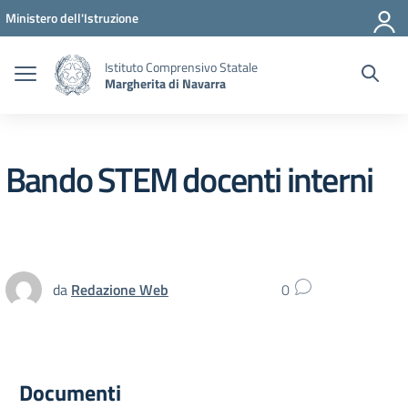
Vai ai contenuti
Vai al menu di navigazione
Vai al footer
Ministero dell'Istruzione
Istituto Comprensivo Statale
Margherita di Navarra
Bando STEM docenti interni
da
Redazione Web
0
Documenti