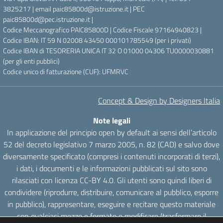
3825217 | email paic85800d@istruzione.it | PEC
paic85800d@pec.istruzione.it |
Codice Meccanografico PAIC85800D | Codice Fiscale 97164940823 |
Codice IBAN: IT 59 N 02008 43450 000101785549 (per i privati)
Codice IBAN di TESORERIA UNICA IT 32 O 01000 04306 TU0000030881
(per gli enti pubblici)
Codice unico di fatturazione (CUF): UFMRVC
Concept & Design by Designers Italia
Note legali
In applicazione del principio open by default ai sensi dell’articolo
52 del decreto legislativo 7 marzo 2005, n. 82 (CAD) e salvo dove
diversamente specificato (compresi i contenuti incorporati di terzi),
i dati, i documenti e le informazioni pubblicati sul sito sono
rilasciati con licenza CC-BY 4.0. Gli utenti sono quindi liberi di
condividere (riprodurre, distribuire, comunicare al pubblico, esporre
in pubblico), rappresentare, eseguire e recitare questo materiale
con qualsiasi mezzo e formato e modificare (trasformare il