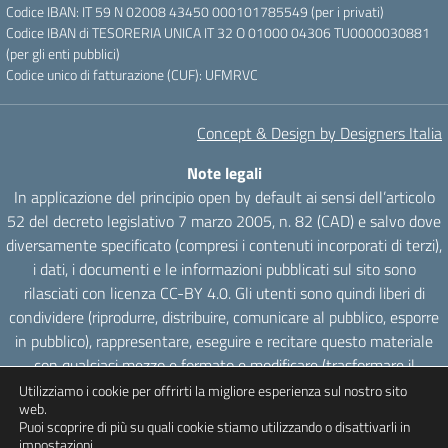
Codice IBAN: IT 59 N 02008 43450 000101785549 (per i privati)
Codice IBAN di TESORERIA UNICA IT 32 O 01000 04306 TU0000030881
(per gli enti pubblici)
Codice unico di fatturazione (CUF): UFMRVC
Concept & Design by Designers Italia
Note legali
In applicazione del principio open by default ai sensi dell’articolo
52 del decreto legislativo 7 marzo 2005, n. 82 (CAD) e salvo dove
diversamente specificato (compresi i contenuti incorporati di terzi),
i dati, i documenti e le informazioni pubblicati sul sito sono
rilasciati con licenza CC-BY 4.0. Gli utenti sono quindi liberi di
condividere (riprodurre, distribuire, comunicare al pubblico, esporre
in pubblico), rappresentare, eseguire e recitare questo materiale
con qualsiasi mezzo e formato e modificare (trasformare il
materiale e utilizzarlo per opere derivate) per qualsiasi fine, anche
Utilizziamo i cookie per offrirti la migliore esperienza sul nostro sito
web.
commerciale con il solo onere di attribuzione, senza apporre
Puoi scoprire di più su quali cookie stiamo utilizzando o disattivarli in
restrizioni aggiuntive.
impostazioni
.