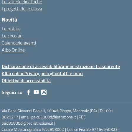
Le schede didattiche
I progetti delle classi
Novità
Le notizie
Le circolari
Calendario eventi
Albo Online
Dichiarazione di accessibilità
Amministrazione trasparente
Albo online
Privacy policy
Contatti e orari
Obiettivi di accessibilità
Seguici su:
Via Papa Giovanni Paolo II, 90046 Pioppo, Monreale (PA) | Tel. 091
3825217 | email paic85800d@istruzione.it | PEC
paic85800d@pec.istruzione.it |
Codice Meccanografico PAIC85800D | Codice Fiscale 97164940823 |