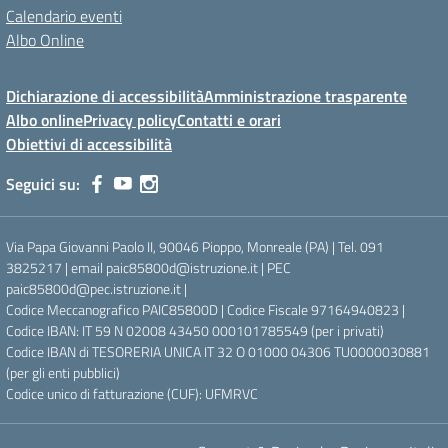
Calendario eventi
Albo Online
Dichiarazione di accessibilità
Amministrazione trasparente
Albo online
Privacy policy
Contatti e orari
Obiettivi di accessibilità
Seguici su:
Via Papa Giovanni Paolo II, 90046 Pioppo, Monreale (PA) | Tel. 091
3825217 | email paic85800d@istruzione.it | PEC
paic85800d@pec.istruzione.it |
Codice Meccanografico PAIC85800D | Codice Fiscale 97164940823 |
Codice IBAN: IT 59 N 02008 43450 000101785549 (per i privati)
Codice IBAN di TESORERIA UNICA IT 32 O 01000 04306 TU0000030881
(per gli enti pubblici)
Codice unico di fatturazione (CUF): UFMRVC