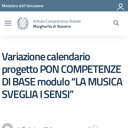
Vai ai contenuti
Vai al menu di navigazione
Vai al footer
Ministero dell'Istruzione
Istituto Comprensivo Statale
Margherita di Navarra
Variazione calendario
progetto PON COMPETENZE
DI BASE modulo “LA MUSICA
SVEGLIA I SENSI”