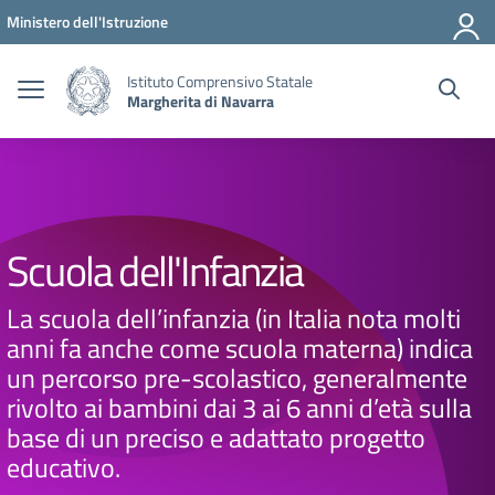
Vai ai contenuti
Vai al menu di navigazione
Vai al footer
Ministero dell'Istruzione
Istituto Comprensivo Statale
Margherita di Navarra
Scuola dell'Infanzia
La scuola dell’infanzia (in Italia nota molti
anni fa anche come scuola materna) indica
un percorso pre-scolastico, generalmente
rivolto ai bambini dai 3 ai 6 anni d’età sulla
base di un preciso e adattato progetto
educativo.