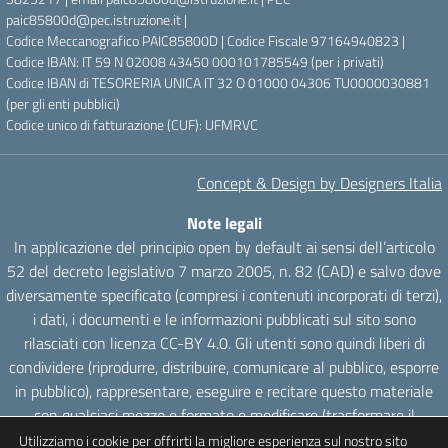
paic85800d@pec.istruzione.it |
Codice Meccanografico PAIC85800D | Codice Fiscale 97164940823 |
Codice IBAN: IT 59 N 02008 43450 000101785549 (per i privati)
Codice IBAN di TESORERIA UNICA IT 32 O 01000 04306 TU0000030881
(per gli enti pubblici)
Codice unico di fatturazione (CUF): UFMRVC
Concept & Design by Designers Italia
Note legali
In applicazione del principio open by default ai sensi dell’articolo
52 del decreto legislativo 7 marzo 2005, n. 82 (CAD) e salvo dove
diversamente specificato (compresi i contenuti incorporati di terzi),
i dati, i documenti e le informazioni pubblicati sul sito sono
rilasciati con licenza CC-BY 4.0. Gli utenti sono quindi liberi di
condividere (riprodurre, distribuire, comunicare al pubblico, esporre
in pubblico), rappresentare, eseguire e recitare questo materiale
con qualsiasi mezzo e formato e modificare (trasformare il
materiale e utilizzarlo per opere derivate) per qualsiasi fine, anche
Utilizziamo i cookie per offrirti la migliore esperienza sul nostro sito