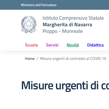
Vai ai contenuti
Vai al menu di navigazione
Vai al footer
Ministero dell'Istruzione
Istituto Comprensivo Statale
Margherita di Navarra
Pioppo - Monreale
Scuola
Servizi
Novità
Didattica
Home
Misure urgenti di contrasto al COVID 19
Misure urgenti di c