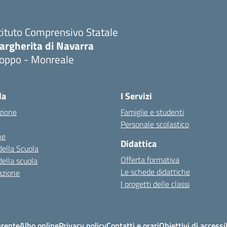
tituto Comprensivo Statale
argherita di Navarra
ioppo - Monreale
la
I Servizi
zione
Famiglie e studenti
Personale scolastico
ne
Didattica
della Scuola
Offerta formativa
della scuola
Le schede didattiche
azione
I progetti delle classi
arente
Albo online
Privacy policy
Contatti e orari
Obiettivi di accessi