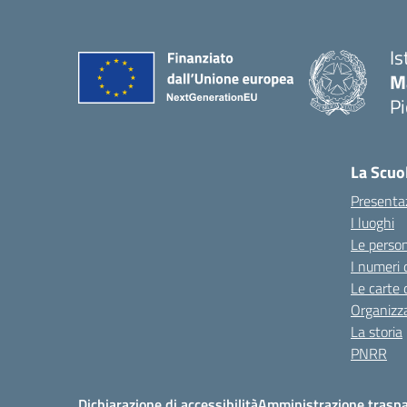
Is
M
P
La Scuo
Presenta
I luoghi
Le perso
I numeri 
Le carte 
Organizz
La storia
PNRR
Dichiarazione di accessibilità
Amministrazione trasp