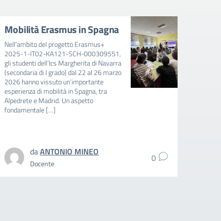
Mobilità Erasmus in Spagna
Avvi
mens
Nell’ambito del progetto Erasmus+
202
2025-1-IT02-KA121-SCH-000309551,
gli studenti dell’Ics Margherita di Navarra
AVVIS
(secondaria di I grado) dal 22 al 26 marzo
FAVOR
2026 hanno vissuto un’importante
E BAMB
esperienza di mobilità in Spagna, tra
RIDUZ
Alpedrete e Madrid. Un aspetto
MENSA
fondamentale […]
SCUOL
SCOLA
intere
da
ANTONIO MINEO
0
Docente