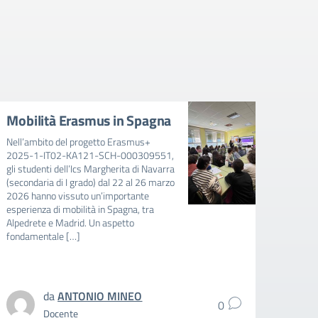
Mobilità Erasmus in Spagna
Avvi
mens
Nell’ambito del progetto Erasmus+
202
2025-1-IT02-KA121-SCH-000309551,
gli studenti dell’Ics Margherita di Navarra
AVVIS
(secondaria di I grado) dal 22 al 26 marzo
FAVOR
2026 hanno vissuto un’importante
E BAMB
esperienza di mobilità in Spagna, tra
RIDUZ
Alpedrete e Madrid. Un aspetto
MENSA
fondamentale […]
SCUOL
SCOLA
intere
da
ANTONIO MINEO
0
Docente