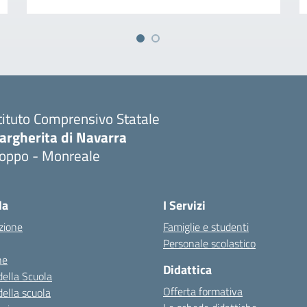
tituto Comprensivo Statale
argherita di Navarra
ioppo - Monreale
la
I Servizi
zione
Famiglie e studenti
Personale scolastico
ne
Didattica
della Scuola
Offerta formativa
della scuola