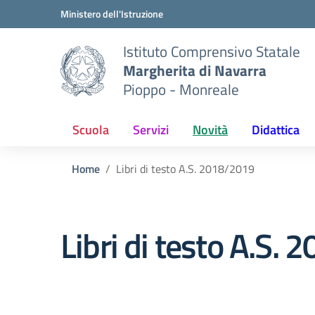
Vai ai contenuti
Vai al menu di navigazione
Vai al footer
Ministero dell'Istruzione
Istituto Comprensivo Statale
Margherita di Navarra
Pioppo - Monreale
Scuola
Servizi
Novità
Didattica
Home
Libri di testo A.S. 2018/2019
Libri di testo A.S.