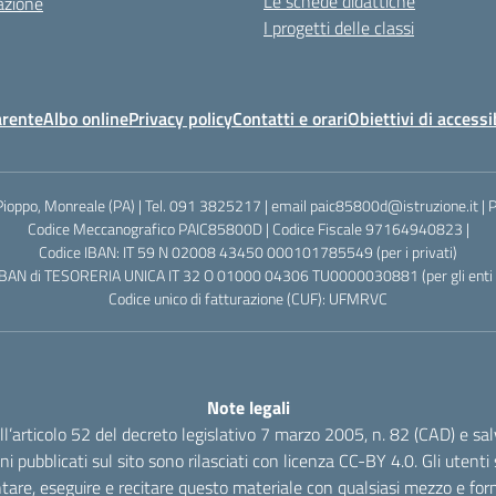
Le schede didattiche
azione
I progetti delle classi
arente
Albo online
Privacy policy
Contatti e orari
Obiettivi di accessi
Pioppo, Monreale (PA) | Tel. 091 3825217 | email paic85800d@istruzione.it |
Codice Meccanografico PAIC85800D | Codice Fiscale 97164940823 |
Codice IBAN: IT 59 N 02008 43450 000101785549 (per i privati)
IBAN di TESORERIA UNICA IT 32 O 01000 04306 TU0000030881 (per gli enti p
Codice unico di fatturazione (CUF): UFMRVC
Note legali
dell’articolo 52 del decreto legislativo 7 marzo 2005, n. 82 (CAD) e s
oni pubblicati sul sito sono rilasciati con licenza CC-BY 4.0. Gli utenti s
tare, eseguire e recitare questo materiale con qualsiasi mezzo e form