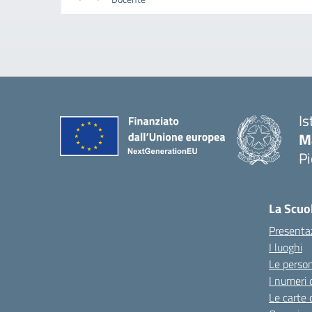
Is
M
P
La Scuo
Presenta
I luoghi
Le perso
I numeri 
Le carte 