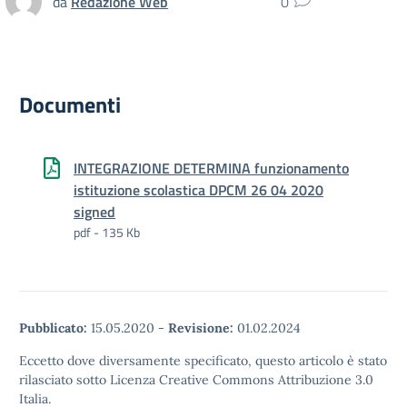
da
Redazione Web
0
Documenti
INTEGRAZIONE DETERMINA funzionamento
istituzione scolastica DPCM 26 04 2020
signed
pdf - 135 Kb
Pubblicato:
15.05.2020
-
Revisione:
01.02.2024
Eccetto dove diversamente specificato, questo articolo è stato
rilasciato sotto Licenza Creative Commons Attribuzione 3.0
Italia.