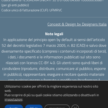
(per gli enti pubblici)
Codice unico di fatturazione (CUF): UFMRVC
Concept & Design by Designers Italia
Note legali
In applicazione del principio open by default ai sensi dell’articolo
52 del decreto legislativo 7 marzo 2005, n. 82 (CAD) e salvo dove
diversamente specificato (compresi i contenuti incorporati di terzi),
i dati, i documenti e le informazioni pubblicati sul sito sono
rilasciati con licenza CC-BY 4.0. Gli utenti sono quindi liberi di
condividere (riprodurre, distribuire, comunicare al pubblico, esporre
in pubblico), rappresentare, eseguire e recitare questo materiale
con qualsiasi mezzo e formato e modificare (trasformare il
materiale e utilizzarlo per opere derivate) per qualsiasi fine, anche
Utilizziamo i cookie per offrirti la migliore esperienza sul nostro sito
web.
commerciale con il solo onere di attribuzione, senza apporre
Puoi scoprire di più su quali cookie stiamo utilizzando o disattivarli in
restrizioni aggiuntive.
impostazioni
.
Close GDPR Cookie Ba