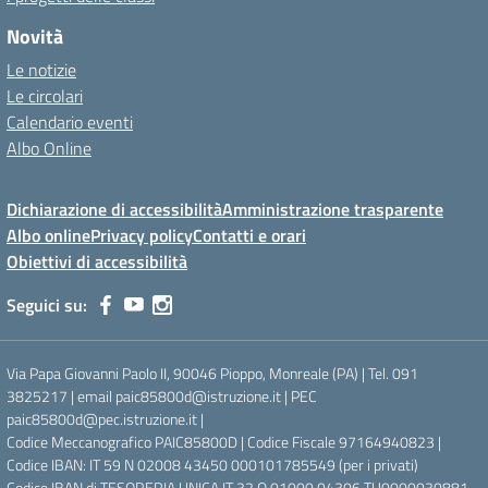
Novità
Le notizie
Le circolari
Calendario eventi
Albo Online
Dichiarazione di accessibilità
Amministrazione trasparente
Albo online
Privacy policy
Contatti e orari
Obiettivi di accessibilità
Seguici su:
Via Papa Giovanni Paolo II, 90046 Pioppo, Monreale (PA) | Tel. 091
3825217 | email paic85800d@istruzione.it | PEC
paic85800d@pec.istruzione.it |
Codice Meccanografico PAIC85800D | Codice Fiscale 97164940823 |
Codice IBAN: IT 59 N 02008 43450 000101785549 (per i privati)
Codice IBAN di TESORERIA UNICA IT 32 O 01000 04306 TU0000030881