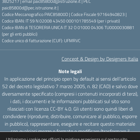
3825217 | email paic85800d@istruzione.it | PEC
paic85800d@pec.istruzione.it |
Codice Meccanografico PAIC85800D | Codice Fiscale 97164940823 |
Codice IBAN: IT 59 N 02008 43450 000101785549 (per i privati)
Codice IBAN di TESORERIA UNICA IT 32 O 01000 04306 TU0000030881
(per gli enti pubblici)
Codice unico di fatturazione (CUF): UFMRVC
Concept & Design by Designers Italia
Note legali
In applicazione del principio open by default ai sensi dell’articolo
52 del decreto legislativo 7 marzo 2005, n. 82 (CAD) e salvo dove
diversamente specificato (compresi i contenuti incorporati di terzi),
i dati, i documenti e le informazioni pubblicati sul sito sono
rilasciati con licenza CC-BY 4.0. Gli utenti sono quindi liberi di
condividere (riprodurre, distribuire, comunicare al pubblico, esporre
in pubblico), rappresentare, eseguire e recitare questo materiale
con qualsiasi mezzo e formato e modificare (trasformare il
materiale e utilizzarlo per opere derivate) per qualsiasi fine, anche
Utilizziamo i cookie per offrirti la migliore esperienza sul nostro sito