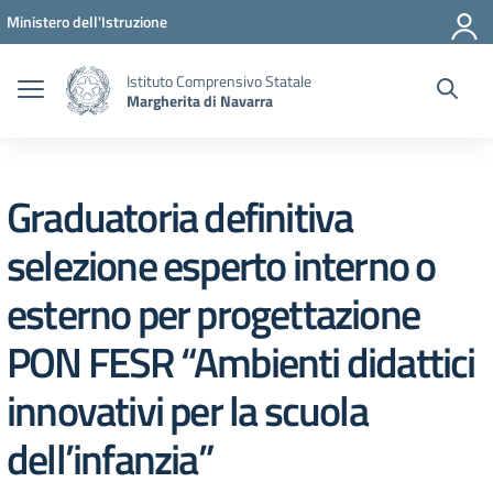
Vai ai contenuti
Vai al menu di navigazione
Vai al footer
Ministero dell'Istruzione
Istituto Comprensivo Statale
Margherita di Navarra
Graduatoria definitiva
selezione esperto interno o
esterno per progettazione
PON FESR “Ambienti didattici
innovativi per la scuola
dell’infanzia”