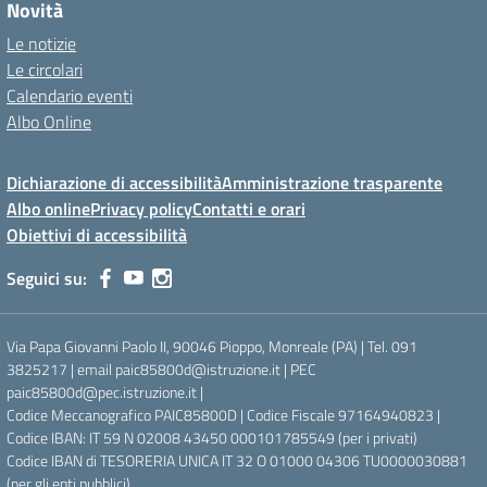
Novità
Le notizie
Le circolari
Calendario eventi
Albo Online
Dichiarazione di accessibilità
Amministrazione trasparente
Albo online
Privacy policy
Contatti e orari
Obiettivi di accessibilità
Seguici su:
Via Papa Giovanni Paolo II, 90046 Pioppo, Monreale (PA) | Tel. 091
3825217 | email paic85800d@istruzione.it | PEC
paic85800d@pec.istruzione.it |
Codice Meccanografico PAIC85800D | Codice Fiscale 97164940823 |
Codice IBAN: IT 59 N 02008 43450 000101785549 (per i privati)
Codice IBAN di TESORERIA UNICA IT 32 O 01000 04306 TU0000030881
(per gli enti pubblici)