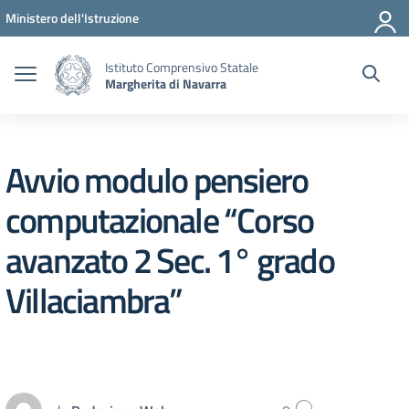
Vai ai contenuti
Vai al menu di navigazione
Vai al footer
Ministero dell'Istruzione
Istituto Comprensivo Statale
Margherita di Navarra
Avvio modulo pensiero
computazionale “Corso
avanzato 2 Sec. 1° grado
Villaciambra”