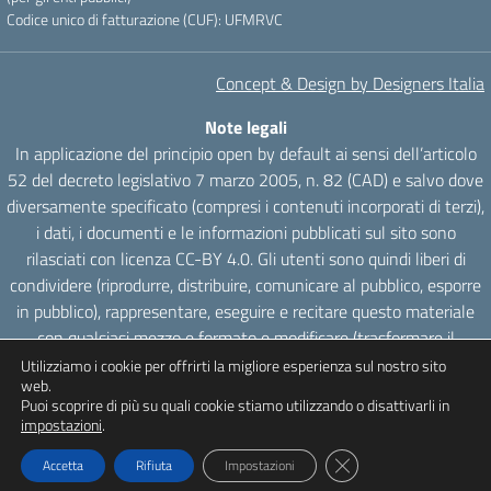
Codice unico di fatturazione (CUF): UFMRVC
Concept & Design by Designers Italia
Note legali
In applicazione del principio open by default ai sensi dell’articolo
52 del decreto legislativo 7 marzo 2005, n. 82 (CAD) e salvo dove
diversamente specificato (compresi i contenuti incorporati di terzi),
i dati, i documenti e le informazioni pubblicati sul sito sono
rilasciati con licenza CC-BY 4.0. Gli utenti sono quindi liberi di
condividere (riprodurre, distribuire, comunicare al pubblico, esporre
in pubblico), rappresentare, eseguire e recitare questo materiale
con qualsiasi mezzo e formato e modificare (trasformare il
materiale e utilizzarlo per opere derivate) per qualsiasi fine, anche
Utilizziamo i cookie per offrirti la migliore esperienza sul nostro sito
web.
commerciale con il solo onere di attribuzione, senza apporre
Puoi scoprire di più su quali cookie stiamo utilizzando o disattivarli in
restrizioni aggiuntive.
impostazioni
.
Close GDPR Cookie Ba
Accetta
Rifiuta
Impostazioni