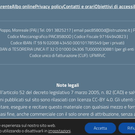
arente
Albo online
Privacy policy
Contatti e orari
Obiettivi di accessi
Pioppo, Monreale (PA) | Tel. 091 3825217 | email paic85800d@istruzione.it |
Codice Meccanografico PAIC85800D | Codice Fiscale 97164940823 |
Codice IBAN: IT 59 N 02008 43450 000101785549 (per i privati)
IBAN di TESORERIA UNICA IT 32 O 01000 04306 TU0000030881 (per gli enti p
Codice unico di fatturazione (CUF): UFMRVC
Note legali
dell’articolo 52 del decreto legislativo 7 marzo 2005, n. 82 (CAD) e s
oni pubblicati sul sito sono rilasciati con licenza CC-BY 4.0. Gli utenti s
tare, eseguire e recitare questo materiale con qualsiasi mezzo e form
iasi fine, anche commerciale con il solo onere di attribuzione, senza a
re esperienza sul nostro sito web.
Accetta
Rifi
 utilizzando o disattivarli in
impostazioni
.