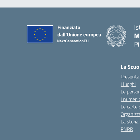
Is
M
P
La Scuo
Presenta
I luoghi
Le perso
I numeri 
Le carte 
Organizz
La storia
PNRR