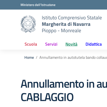
Vai ai contenuti
Vai al menu di navigazione
Vai al footer
Ministero dell'Istruzione
Istituto Comprensivo Statale
Margherita di Navarra
Pioppo - Monreale
Scuola
Servizi
Novità
Didattica
Home
Annullamento in autotutela bando coll
Annullamento in au
CABLAGGIO