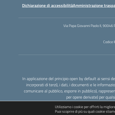
Dichiarazione di accessibilità
Amministrazione trasp
Via Papa Giovanni Paolo II, 90046 
Codice 
In applicazione del principio open by default ai sensi 
incorporati di terzi), i dati, i documenti e le informazi
comunicare al pubblico, esporre in pubblico), rappresen
per opere derivate) per quals
Utilizziamo i cookie per offrirti la miglio
Puoi scoprire di più su quali cookie stiamo