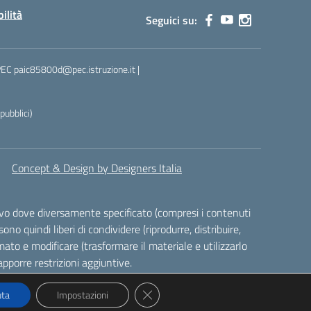
bilità
Seguici su:
 PEC paic85800d@pec.istruzione.it |
ubblici)
Concept & Design by Designers Italia
alvo dove diversamente specificato (compresi i contenuti
ono quindi liberi di condividere (riprodurre, distribuire,
ato e modificare (trasformare il materiale e utilizzarlo
pporre restrizioni aggiuntive.
Close GDPR Cookie Banner
uta
Impostazioni