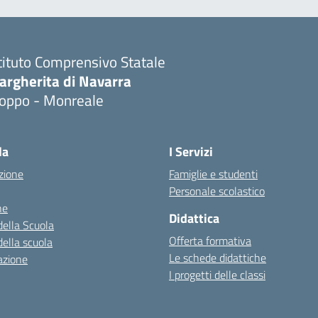
tituto Comprensivo Statale
argherita di Navarra
ioppo - Monreale
la
I Servizi
zione
Famiglie e studenti
Personale scolastico
ne
Didattica
della Scuola
Offerta formativa
della scuola
Le schede didattiche
azione
I progetti delle classi