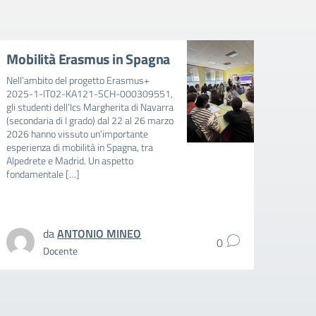
Mobilità Erasmus in Spagna
Avvi
mens
Nell’ambito del progetto Erasmus+
202
2025-1-IT02-KA121-SCH-000309551,
gli studenti dell’Ics Margherita di Navarra
AVVIS
(secondaria di I grado) dal 22 al 26 marzo
FAVOR
2026 hanno vissuto un’importante
E BAMB
esperienza di mobilità in Spagna, tra
RIDUZ
Alpedrete e Madrid. Un aspetto
MENSA
fondamentale […]
SCUOL
SCOLA
intere
da
ANTONIO MINEO
0
Docente