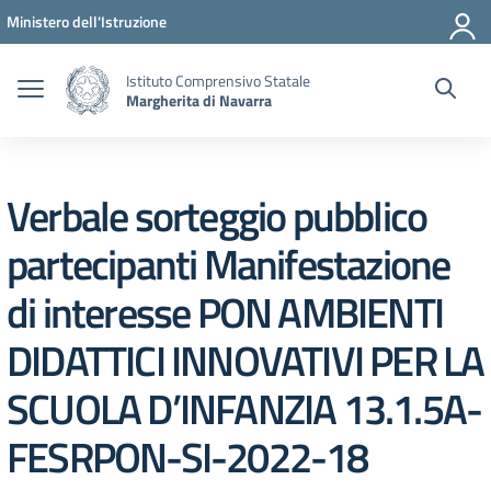
Vai ai contenuti
Vai al menu di navigazione
Vai al footer
Ministero dell'Istruzione
Istituto Comprensivo Statale
Margherita di Navarra
Verbale sorteggio pubblico
partecipanti Manifestazione
di interesse PON AMBIENTI
DIDATTICI INNOVATIVI PER LA
SCUOLA D’INFANZIA 13.1.5A-
FESRPON-SI-2022-18