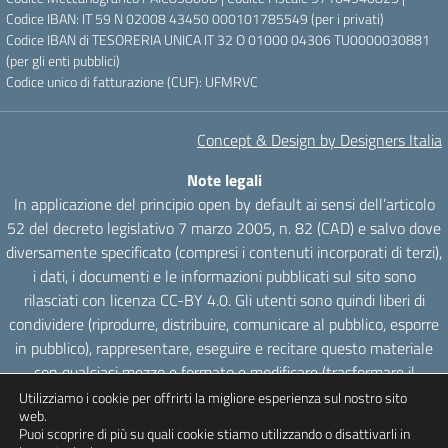
Codice IBAN: IT 59 N 02008 43450 000101785549 (per i privati)
Codice IBAN di TESORERIA UNICA IT 32 O 01000 04306 TU0000030881
(per gli enti pubblici)
Codice unico di fatturazione (CUF): UFMRVC
Concept & Design by Designers Italia
Note legali
In applicazione del principio open by default ai sensi dell’articolo
52 del decreto legislativo 7 marzo 2005, n. 82 (CAD) e salvo dove
diversamente specificato (compresi i contenuti incorporati di terzi),
i dati, i documenti e le informazioni pubblicati sul sito sono
rilasciati con licenza CC-BY 4.0. Gli utenti sono quindi liberi di
condividere (riprodurre, distribuire, comunicare al pubblico, esporre
in pubblico), rappresentare, eseguire e recitare questo materiale
con qualsiasi mezzo e formato e modificare (trasformare il
materiale e utilizzarlo per opere derivate) per qualsiasi fine, anche
Utilizziamo i cookie per offrirti la migliore esperienza sul nostro sito
web.
commerciale con il solo onere di attribuzione, senza apporre
Puoi scoprire di più su quali cookie stiamo utilizzando o disattivarli in
restrizioni aggiuntive.