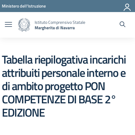
Vai ai contenuti
Vai al menu di navigazione
Vai al footer
Ministero dell'Istruzione
Istituto Comprensivo Statale
Margherita di Navarra
Tabella riepilogativa incarichi
attribuiti personale interno e
di ambito progetto PON
COMPETENZE DI BASE 2°
EDIZIONE