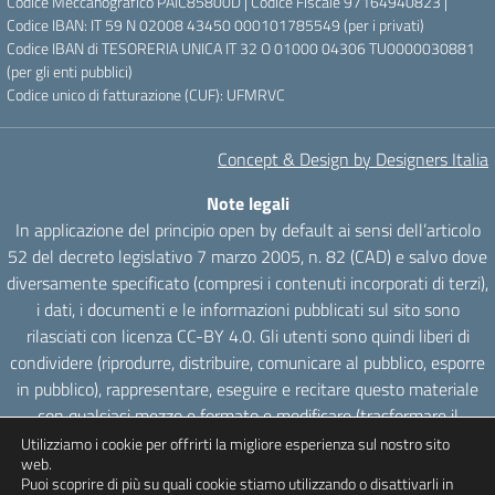
Codice Meccanografico PAIC85800D | Codice Fiscale 97164940823 |
Codice IBAN: IT 59 N 02008 43450 000101785549 (per i privati)
Codice IBAN di TESORERIA UNICA IT 32 O 01000 04306 TU0000030881
(per gli enti pubblici)
Codice unico di fatturazione (CUF): UFMRVC
Concept & Design by Designers Italia
Note legali
In applicazione del principio open by default ai sensi dell’articolo
52 del decreto legislativo 7 marzo 2005, n. 82 (CAD) e salvo dove
diversamente specificato (compresi i contenuti incorporati di terzi),
i dati, i documenti e le informazioni pubblicati sul sito sono
rilasciati con licenza CC-BY 4.0. Gli utenti sono quindi liberi di
condividere (riprodurre, distribuire, comunicare al pubblico, esporre
in pubblico), rappresentare, eseguire e recitare questo materiale
con qualsiasi mezzo e formato e modificare (trasformare il
materiale e utilizzarlo per opere derivate) per qualsiasi fine, anche
Utilizziamo i cookie per offrirti la migliore esperienza sul nostro sito
web.
commerciale con il solo onere di attribuzione, senza apporre
Puoi scoprire di più su quali cookie stiamo utilizzando o disattivarli in