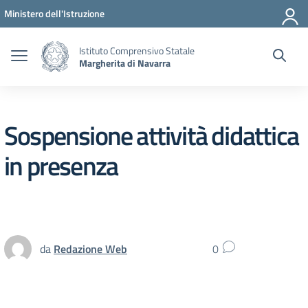
Vai ai contenuti
Vai al menu di navigazione
Vai al footer
Ministero dell'Istruzione
Istituto Comprensivo Statale
Margherita di Navarra
Sospensione attività didattica
in presenza
da
Redazione Web
0