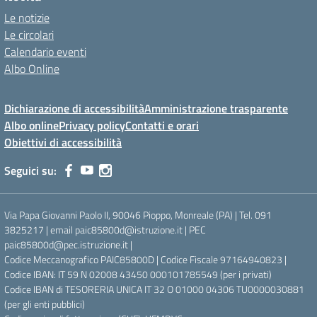
Le notizie
Le circolari
Calendario eventi
Albo Online
Dichiarazione di accessibilità
Amministrazione trasparente
Albo online
Privacy policy
Contatti e orari
Obiettivi di accessibilità
Seguici su:
Via Papa Giovanni Paolo II, 90046 Pioppo, Monreale (PA) | Tel. 091
3825217 | email paic85800d@istruzione.it | PEC
paic85800d@pec.istruzione.it |
Codice Meccanografico PAIC85800D | Codice Fiscale 97164940823 |
Codice IBAN: IT 59 N 02008 43450 000101785549 (per i privati)
Codice IBAN di TESORERIA UNICA IT 32 O 01000 04306 TU0000030881
(per gli enti pubblici)