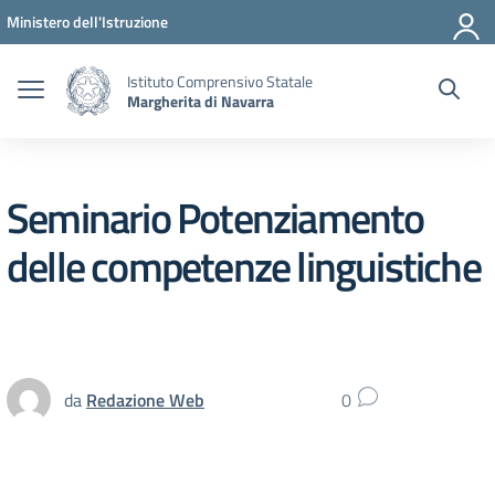
Vai ai contenuti
Vai al menu di navigazione
Vai al footer
Ministero dell'Istruzione
Istituto Comprensivo Statale
Margherita di Navarra
Seminario Potenziamento
delle competenze linguistiche
da
Redazione Web
0