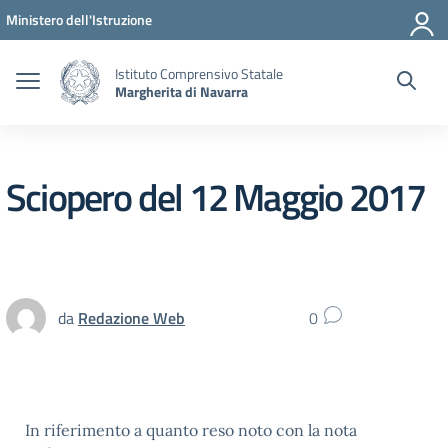
Vai ai contenuti
Vai al menu di navigazione
Vai al footer
Ministero dell'Istruzione
Istituto Comprensivo Statale
Margherita di Navarra
Sciopero del 12 Maggio 2017
da
Redazione Web
0
In riferimento a quanto reso noto con la nota