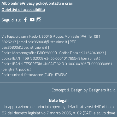
Albo online
Privacy policy
Contatti e orari
Obiettivi di accessibilità
Seguici su:
Via Papa Giovanni Paolo II, 90046 Pioppo, Monreale (PA) | Tel. 091
3825217 | email paic85800d@istruzione.it | PEC
paic85800d@pec.istruzione.it |
Codice Meccanografico PAIC85800D | Codice Fiscale 97164940823 |
Codice IBAN: IT 59 N 02008 43450 000101785549 (per i privati)
Codice IBAN di TESORERIA UNICA IT 32 O 01000 04306 TU0000030881
(per gli enti pubblici)
Codice unico di fatturazione (CUF): UFMRVC
Concept & Design by Designers Italia
Note legali
In applicazione del principio open by default ai sensi dell’articolo
52 del decreto legislativo 7 marzo 2005, n. 82 (CAD) e salvo dove