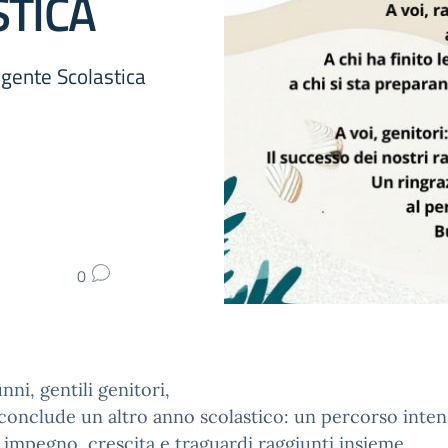
STICA
igente Scolastica
0
nni, gentili genitori,
 conclude un altro anno scolastico: un percorso inten
i impegno, crescita e traguardi raggiunti insieme.