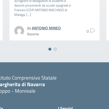
accogliere le delegazioni di studenti e
docenti provenienti da scuole spagnole e
francesi (CEIP ANTONIO MACHADO di
Malaga, […]
da
ANTONIO MINEO
0
Docente
tituto Comprensivo Statale
argherita di Navarra
ioppo - Monreale
la
I Servizi