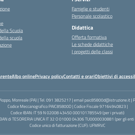
zione
Famiglie e studenti
Personale scolastico
ne
Didattica
della Scuola
Offerta formativa
della scuola
Le schede didattiche
azione
I progetti delle classi
arente
Albo online
Privacy policy
Contatti e orari
Obiettivi di accessi
Pioppo, Monreale (PA) | Tel. 091 3825217 | email paic85800d@istruzione.it |
Codice Meccanografico PAIC85800D | Codice Fiscale 97164940823 |
Codice IBAN: IT 59 N 02008 43450 000101785549 (per i privati)
IBAN di TESORERIA UNICA IT 32 O 01000 04306 TU0000030881 (per gli enti p
Codice unico di fatturazione (CUF): UFMRVC