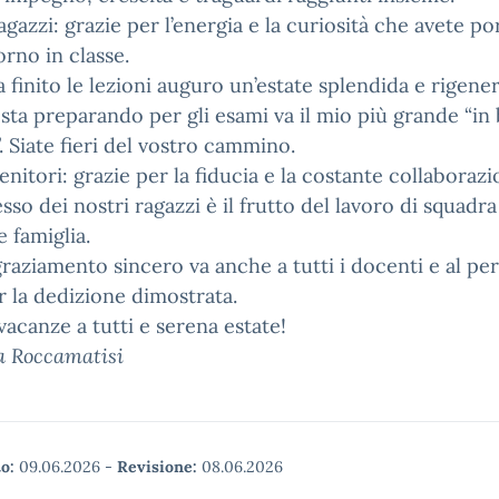
ragazzi: grazie per l’energia e la curiosità che avete po
orno in classe.
a finito le lezioni auguro un’estate splendida e rigene
i sta preparando per gli esami va il mio più grande “in
”. Siate fieri del vostro cammino.
genitori: grazie per la fiducia e la costante collaborazi
esso dei nostri ragazzi è il frutto del lavoro di squadra
e famiglia.
raziamento sincero va anche a tutti i docenti e al pe
 la dedizione dimostrata.
acanze a tutti e serena estate!
a Roccamatisi
o:
09.06.2026
-
Revisione:
08.06.2026