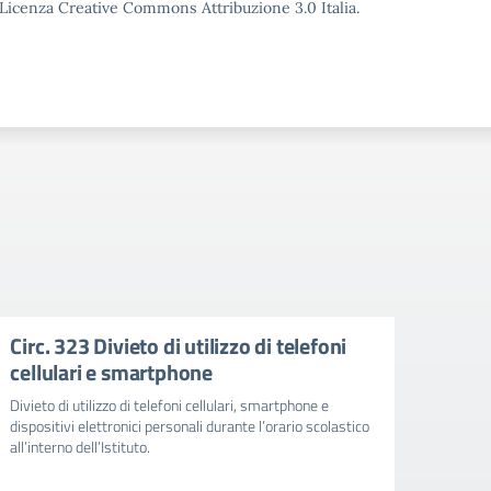
o Licenza Creative Commons Attribuzione 3.0 Italia.
Circ. 323 Divieto di utilizzo di telefoni
Augu
cellulari e smartphone
della
Divieto di utilizzo di telefoni cellulari, smartphone e
Un augu
dispositivi elettronici personali durante l’orario scolastico
affinc
all’interno dell’Istituto.
grande 
curiosi
fondam