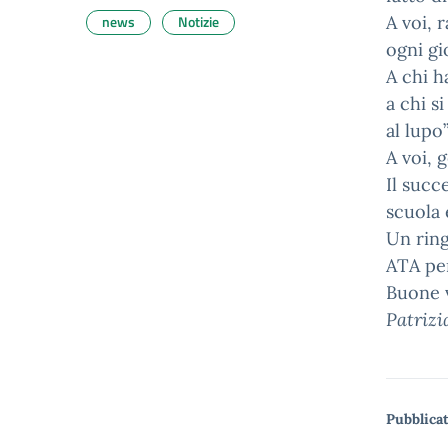
news
Notizie
A voi, 
ogni gi
A chi h
a chi s
al lupo
A voi, 
Il succ
scuola 
Un ring
ATA per
Buone v
Patrizi
Pubblicat