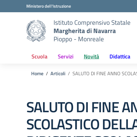
Vai ai contenuti
Vai al menu di navigazione
Vai al footer
Ministero dell'Istruzione
Istituto Comprensivo Statale
Margherita di Navarra
Pioppo - Monreale
Scuola
Servizi
Novità
Didattica
Home
Articoli
SALUTO DI FINE ANNO SCOLA
SALUTO DI FINE 
SCOLASTICO DELL