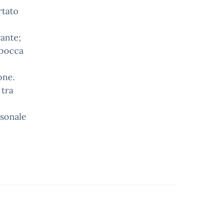
rtato
rante;
 bocca
one.
 tra
rsonale