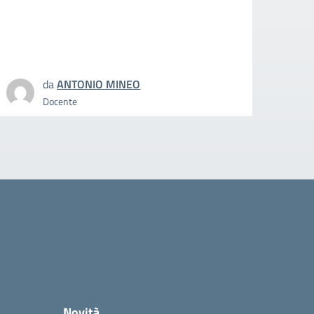
quotidi
docent
da
ANTONIO MINEO
Docente
Novità