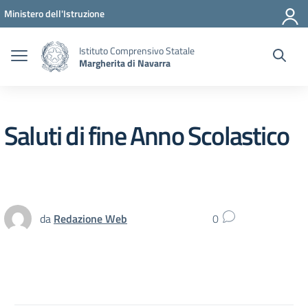
Vai ai contenuti
Vai al menu di navigazione
Vai al footer
Ministero dell'Istruzione
Istituto Comprensivo Statale
Margherita di Navarra
Saluti di fine Anno Scolastico
da
Redazione Web
0