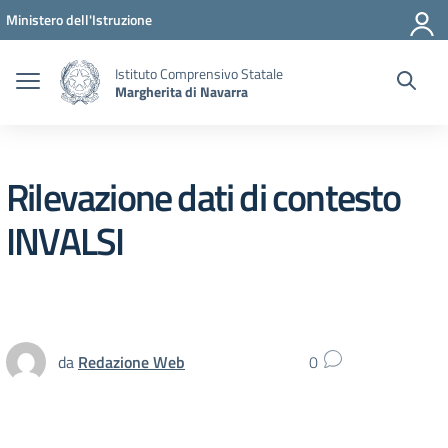
Vai ai contenuti
Vai al menu di navigazione
Vai al footer
Ministero dell'Istruzione
Istituto Comprensivo Statale
Margherita di Navarra
Rilevazione dati di contesto
INVALSI
da
Redazione Web
0