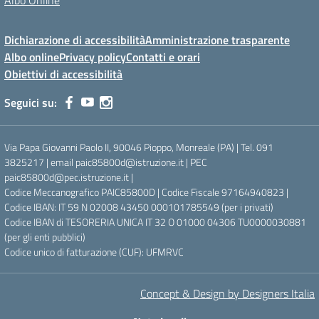
Albo Online
Dichiarazione di accessibilità
Amministrazione trasparente
Albo online
Privacy policy
Contatti e orari
Obiettivi di accessibilità
Seguici su:
Via Papa Giovanni Paolo II, 90046 Pioppo, Monreale (PA) | Tel. 091
3825217 | email paic85800d@istruzione.it | PEC
paic85800d@pec.istruzione.it |
Codice Meccanografico PAIC85800D | Codice Fiscale 97164940823 |
Codice IBAN: IT 59 N 02008 43450 000101785549 (per i privati)
Codice IBAN di TESORERIA UNICA IT 32 O 01000 04306 TU0000030881
(per gli enti pubblici)
Codice unico di fatturazione (CUF): UFMRVC
Concept & Design by Designers Italia