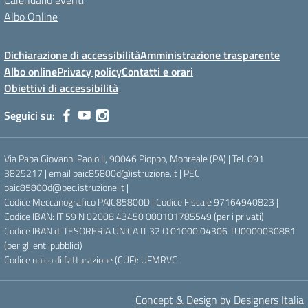
Calendario eventi
Albo Online
Dichiarazione di accessibilità
Amministrazione trasparente
Albo online
Privacy policy
Contatti e orari
Obiettivi di accessibilità
Seguici su:
Via Papa Giovanni Paolo II, 90046 Pioppo, Monreale (PA) | Tel. 091
3825217 | email paic85800d@istruzione.it | PEC
paic85800d@pec.istruzione.it |
Codice Meccanografico PAIC85800D | Codice Fiscale 97164940823 |
Codice IBAN: IT 59 N 02008 43450 000101785549 (per i privati)
Codice IBAN di TESORERIA UNICA IT 32 O 01000 04306 TU0000030881
(per gli enti pubblici)
Codice unico di fatturazione (CUF): UFMRVC
Concept & Design by Designers Italia