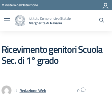
Vai ai contenuti
Vai al menu di navigazione
Vai al footer
Ministero dell'Istruzione
Istituto Comprensivo Statale
Margherita di Navarra
Ricevimento genitori Scuola
Sec. di 1° grado
da
Redazione Web
0