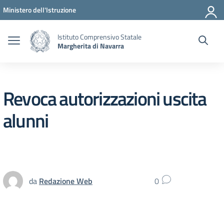
Vai ai contenuti
Vai al menu di navigazione
Vai al footer
Ministero dell'Istruzione
Istituto Comprensivo Statale
Margherita di Navarra
Revoca autorizzazioni uscita
alunni
da
Redazione Web
0