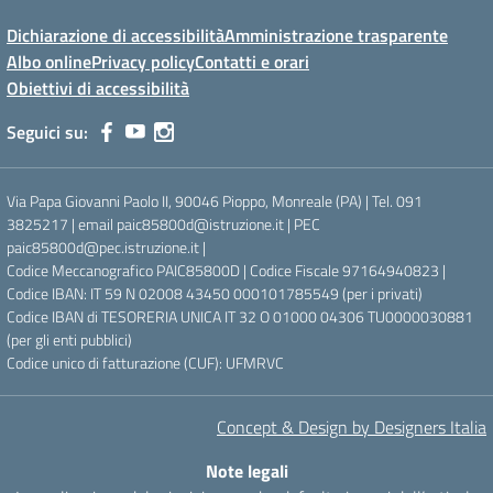
Dichiarazione di accessibilità
Amministrazione trasparente
Albo online
Privacy policy
Contatti e orari
Obiettivi di accessibilità
Seguici su:
Via Papa Giovanni Paolo II, 90046 Pioppo, Monreale (PA) | Tel. 091
3825217 | email paic85800d@istruzione.it | PEC
paic85800d@pec.istruzione.it |
Codice Meccanografico PAIC85800D | Codice Fiscale 97164940823 |
Codice IBAN: IT 59 N 02008 43450 000101785549 (per i privati)
Codice IBAN di TESORERIA UNICA IT 32 O 01000 04306 TU0000030881
(per gli enti pubblici)
Codice unico di fatturazione (CUF): UFMRVC
Concept & Design by Designers Italia
Note legali