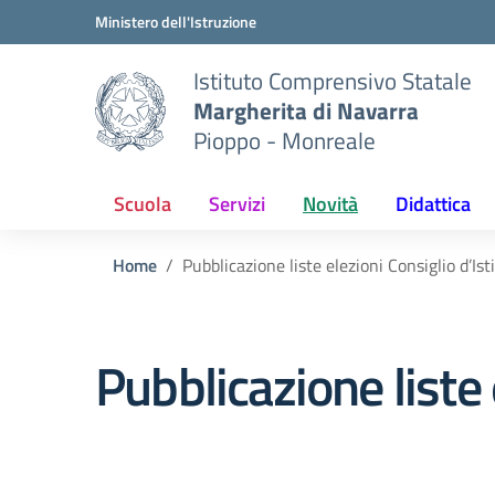
Vai ai contenuti
Vai al menu di navigazione
Vai al footer
Ministero dell'Istruzione
Istituto Comprensivo Statale
Margherita di Navarra
Pioppo - Monreale
Scuola
Servizi
Novità
Didattica
Home
Pubblicazione liste elezioni Consiglio d’Ist
Pubblicazione liste 