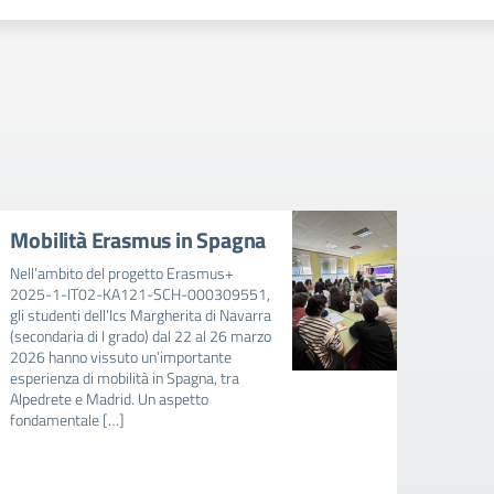
Mobilità Erasmus in Spagna
Avvi
mens
Nell’ambito del progetto Erasmus+
202
2025-1-IT02-KA121-SCH-000309551,
gli studenti dell’Ics Margherita di Navarra
AVVIS
(secondaria di I grado) dal 22 al 26 marzo
FAVOR
2026 hanno vissuto un’importante
E BAMB
esperienza di mobilità in Spagna, tra
RIDUZ
Alpedrete e Madrid. Un aspetto
MENSA
fondamentale […]
SCUOL
SCOLA
intere