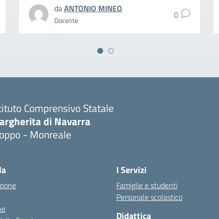
da
ANTONIO MINEO
0
Docente
tituto Comprensivo Statale
argherita di Navarra
ioppo - Monreale
la
I Servizi
zione
Famiglie e studenti
Personale scolastico
ne
Didattica