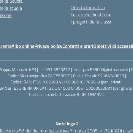
della Scuola
Offerta formativa
della scuola
Le schede didattiche
azione
I progetti delle classi
arente
Albo online
Privacy policy
Contatti e orari
Obiettivi di accessi
Pioppo, Monreale (PA) | Tel. 091 3825217 | email paic85800d@istruzione.it |
Codice Meccanografico PAIC85800D | Codice Fiscale 97164940823 |
Codice IBAN: IT 59 N 02008 43450 000101785549 (per i privati)
IBAN di TESORERIA UNICA IT 32 O 01000 04306 TU0000030881 (per gli enti p
Codice unico di fatturazione (CUF): UFMRVC
Note legali
dell’articolo 52 del decreto legislativo 7 marzo 2005, n. 82 (CAD) e s