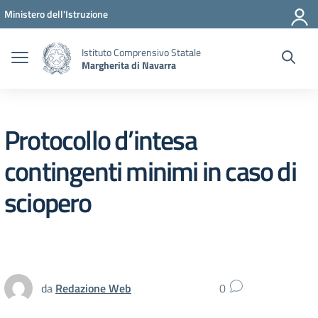
Vai ai contenuti
Vai al menu di navigazione
Vai al footer
Ministero dell'Istruzione
Istituto Comprensivo Statale
Margherita di Navarra
Protocollo d’intesa
contingenti minimi in caso di
sciopero
da
Redazione Web
0