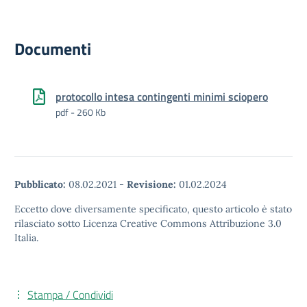
Documenti
protocollo intesa contingenti minimi sciopero
pdf - 260 Kb
Pubblicato:
08.02.2021
-
Revisione:
01.02.2024
Eccetto dove diversamente specificato, questo articolo è stato
rilasciato sotto Licenza Creative Commons Attribuzione 3.0
Italia.
Stampa / Condividi