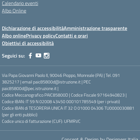
Calendario eventi
Albo Online
Dichiarazione di accessibilità
Amministrazione trasparente
Albo online
Privacy policy
Contatti e orari
Obiettivi di accessibilità
Seguici su:
Via Papa Giovanni Paolo II, 90046 Pioppo, Monreale (PA) | Tel. 091
3825217 | email paic85800d@istruzione.it | PEC
paic85800d@pec.istruzione.it |
Codice Meccanografico PAIC85800D | Codice Fiscale 97164940823 |
Codice IBAN: IT 59 N 02008 43450 000101785549 (per i privati)
Codice IBAN di TESORERIA UNICA IT 32 O 01000 04306 TU0000030881
(per gli enti pubblici)
Codice unico di fatturazione (CUF): UFMRVC
Concept & Design by Designers Italia