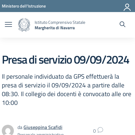
Vai ai contenuti
Vai al menu di navigazione
Vai al footer
Ministero dell'Istruzione
Istituto Comprensivo Statale
Margherita di Navarra
Presa di servizio 09/09/2024
Il personale individuato da GPS effettuerà la
presa di servizio il 09/09/2024 a partire dalle
08:30. Il collegio dei docenti è convocato alle ore
10:00
da
Giuseppina Scafidi
0
Personale amministrativo