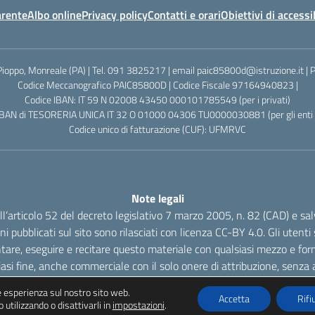
arente
Albo online
Privacy policy
Contatti e orari
Obiettivi di accessi
Pioppo, Monreale (PA) | Tel. 091 3825217 | email paic85800d@istruzione.it |
Codice Meccanografico PAIC85800D | Codice Fiscale 97164940823 |
Codice IBAN: IT 59 N 02008 43450 000101785549 (per i privati)
IBAN di TESORERIA UNICA IT 32 O 01000 04306 TU0000030881 (per gli enti p
Codice unico di fatturazione (CUF): UFMRVC
Note legali
dell’articolo 52 del decreto legislativo 7 marzo 2005, n. 82 (CAD) e s
oni pubblicati sul sito sono rilasciati con licenza CC-BY 4.0. Gli utenti s
tare, eseguire e recitare questo materiale con qualsiasi mezzo e form
iasi fine, anche commerciale con il solo onere di attribuzione, senza a
re esperienza sul nostro sito web.
Accetta
Rifi
 utilizzando o disattivarli in
impostazioni
.