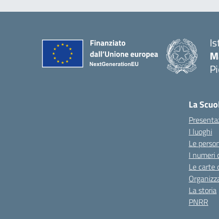
Is
M
P
La Scuo
Presenta
I luoghi
Le perso
I numeri 
Le carte 
Organizz
La storia
PNRR