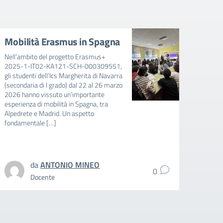
Mobilità Erasmus in Spagna
Avvi
mens
Nell’ambito del progetto Erasmus+
202
2025-1-IT02-KA121-SCH-000309551,
gli studenti dell’Ics Margherita di Navarra
AVVIS
(secondaria di I grado) dal 22 al 26 marzo
FAVOR
2026 hanno vissuto un’importante
E BAMB
esperienza di mobilità in Spagna, tra
RIDUZ
Alpedrete e Madrid. Un aspetto
MENSA
fondamentale […]
SCUOL
SCOLA
intere
da
ANTONIO MINEO
0
Docente