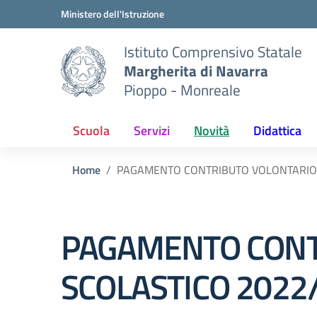
Vai ai contenuti
Vai al menu di navigazione
Vai al footer
Ministero dell'Istruzione
Istituto Comprensivo Statale
Margherita di Navarra
Pioppo - Monreale
Scuola
Servizi
Novità
Didattica
Home
PAGAMENTO CONTRIBUTO VOLONTARIO
PAGAMENTO CONT
SCOLASTICO 2022