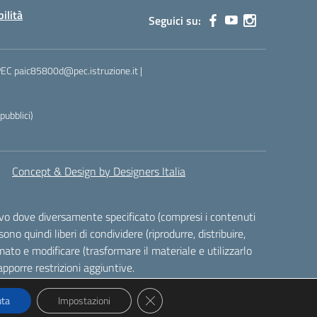
bilità
Seguici su:
 PEC paic85800d@pec.istruzione.it |
ubblici)
Concept & Design by Designers Italia
alvo dove diversamente specificato (compresi i contenuti
ono quindi liberi di condividere (riprodurre, distribuire,
ato e modificare (trasformare il materiale e utilizzarlo
pporre restrizioni aggiuntive.
Close GDPR Cookie Banner
uta
Impostazioni