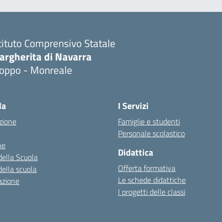
tituto Comprensivo Statale
argherita di Navarra
ioppo - Monreale
la
I Servizi
zione
Famiglie e studenti
Personale scolastico
ne
Didattica
della Scuola
Offerta formativa
della scuola
Le schede didattiche
azione
I progetti delle classi