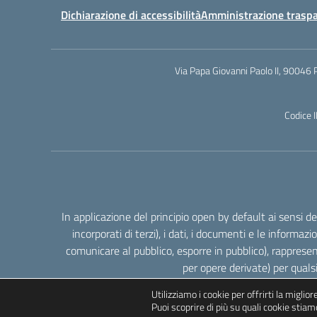
Dichiarazione di accessibilità
Amministrazione trasp
Via Papa Giovanni Paolo II, 90046 
Codice 
In applicazione del principio open by default ai sensi 
incorporati di terzi), i dati, i documenti e le informazi
comunicare al pubblico, esporre in pubblico), rappresen
per opere derivate) per quals
Utilizziamo i cookie per offrirti la miglio
Puoi scoprire di più su quali cookie stiamo