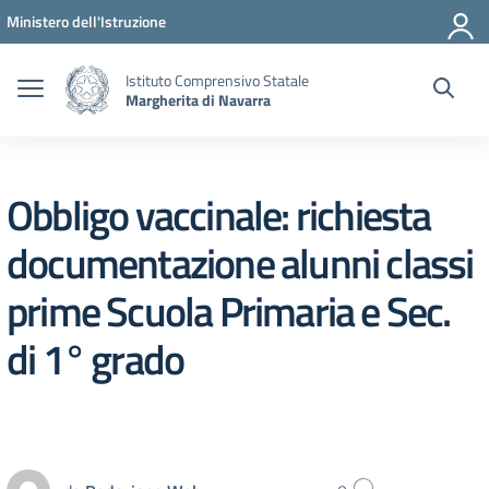
Vai ai contenuti
Vai al menu di navigazione
Vai al footer
Ministero dell'Istruzione
Istituto Comprensivo Statale
Margherita di Navarra
Obbligo vaccinale: richiesta
documentazione alunni classi
prime Scuola Primaria e Sec.
di 1° grado