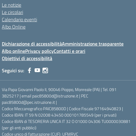
Le notizie
Le circolari
Calendario eventi
Albo Online
Dichiarazione di accessibilità
Amministrazione trasparente
Albo online
Privacy policy
Contatti e orari
Obiettivi di accessibilità
Seguici su:
Via Papa Giovanni Paolo II, 90046 Pioppo, Monreale (PA) | Tel. 091
3825217 | email paic85800d@istruzione.it | PEC
paic85800d@pec.istruzione.it |
Codice Meccanografico PAIC85800D | Codice Fiscale 97164940823 |
Codice IBAN: IT 59 N 02008 43450 000101785549 (per i privati)
Codice IBAN di TESORERIA UNICA IT 32 O 01000 04306 TU0000030881
(per gli enti pubblici)
Codice unico di fatturazione (CUF): UFMRVC