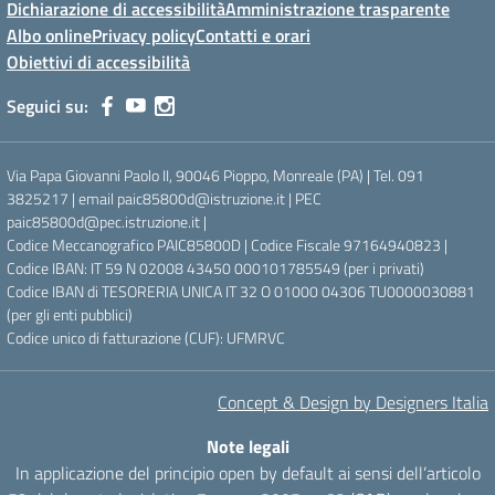
Dichiarazione di accessibilità
Amministrazione trasparente
Albo online
Privacy policy
Contatti e orari
Obiettivi di accessibilità
Seguici su:
Via Papa Giovanni Paolo II, 90046 Pioppo, Monreale (PA) | Tel. 091
3825217 | email paic85800d@istruzione.it | PEC
paic85800d@pec.istruzione.it |
Codice Meccanografico PAIC85800D | Codice Fiscale 97164940823 |
Codice IBAN: IT 59 N 02008 43450 000101785549 (per i privati)
Codice IBAN di TESORERIA UNICA IT 32 O 01000 04306 TU0000030881
(per gli enti pubblici)
Codice unico di fatturazione (CUF): UFMRVC
Concept & Design by Designers Italia
Note legali
In applicazione del principio open by default ai sensi dell’articolo