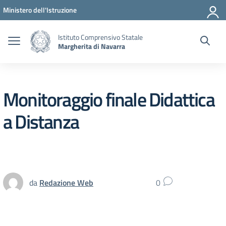
Vai ai contenuti
Vai al menu di navigazione
Vai al footer
Ministero dell'Istruzione
Istituto Comprensivo Statale
Margherita di Navarra
Monitoraggio finale Didattica
a Distanza
da
Redazione Web
0