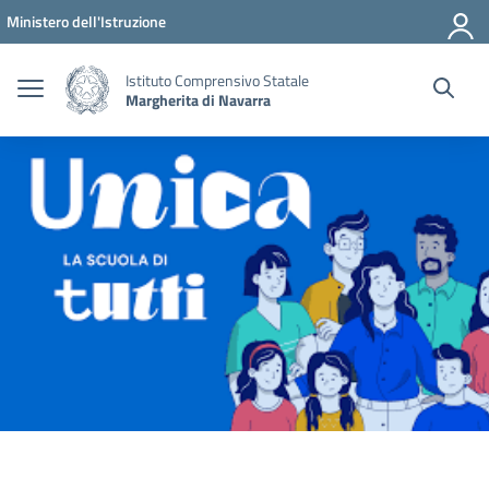
Vai ai contenuti
Vai al menu di navigazione
Vai al footer
Ministero dell'Istruzione
Istituto Comprensivo Statale
Margherita di Navarra