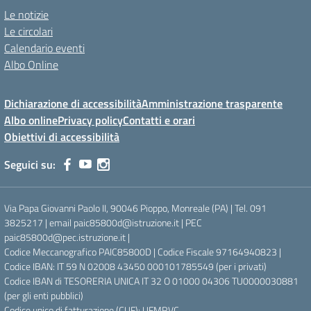
Le notizie
Le circolari
Calendario eventi
Albo Online
Dichiarazione di accessibilità
Amministrazione trasparente
Albo online
Privacy policy
Contatti e orari
Obiettivi di accessibilità
Seguici su:
Via Papa Giovanni Paolo II, 90046 Pioppo, Monreale (PA) | Tel. 091
3825217 | email paic85800d@istruzione.it | PEC
paic85800d@pec.istruzione.it |
Codice Meccanografico PAIC85800D | Codice Fiscale 97164940823 |
Codice IBAN: IT 59 N 02008 43450 000101785549 (per i privati)
Codice IBAN di TESORERIA UNICA IT 32 O 01000 04306 TU0000030881
(per gli enti pubblici)
Codice unico di fatturazione (CUF): UFMRVC