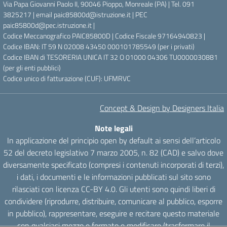
Via Papa Giovanni Paolo II, 90046 Pioppo, Monreale (PA) | Tel. 091
3825217 | email paic85800d@istruzione.it | PEC
paic85800d@pec.istruzione.it |
Codice Meccanografico PAIC85800D | Codice Fiscale 97164940823 |
Codice IBAN: IT 59 N 02008 43450 000101785549 (per i privati)
Codice IBAN di TESORERIA UNICA IT 32 O 01000 04306 TU0000030881
(per gli enti pubblici)
Codice unico di fatturazione (CUF): UFMRVC
Concept & Design by Designers Italia
Note legali
In applicazione del principio open by default ai sensi dell’articolo
52 del decreto legislativo 7 marzo 2005, n. 82 (CAD) e salvo dove
diversamente specificato (compresi i contenuti incorporati di terzi),
i dati, i documenti e le informazioni pubblicati sul sito sono
rilasciati con licenza CC-BY 4.0. Gli utenti sono quindi liberi di
condividere (riprodurre, distribuire, comunicare al pubblico, esporre
in pubblico), rappresentare, eseguire e recitare questo materiale
con qualsiasi mezzo e formato e modificare (trasformare il