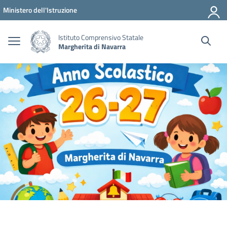
Vai ai contenuti
Vai al menu di navigazione
Vai al footer
Ministero dell'Istruzione
Istituto Comprensivo Statale
Margherita di Navarra