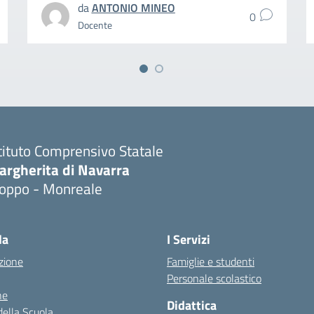
da
ANTONIO MINEO
0
Docente
tituto Comprensivo Statale
argherita di Navarra
ioppo - Monreale
la
I Servizi
zione
Famiglie e studenti
Personale scolastico
ne
Didattica
della Scuola