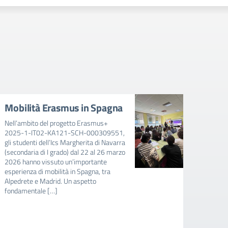
Mobilità Erasmus in Spagna
Avvi
mens
Nell’ambito del progetto Erasmus+
202
2025-1-IT02-KA121-SCH-000309551,
gli studenti dell’Ics Margherita di Navarra
AVVIS
(secondaria di I grado) dal 22 al 26 marzo
FAVOR
2026 hanno vissuto un’importante
E BAMB
esperienza di mobilità in Spagna, tra
RIDUZ
Alpedrete e Madrid. Un aspetto
MENSA
fondamentale […]
SCUOL
SCOLA
intere