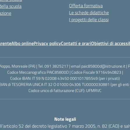
Offerta formativa
della scuola
Le schede didattiche
azione
I progetti delle classi
arente
Albo online
Privacy policy
Contatti e orari
Obiettivi di accessi
Pioppo, Monreale (PA) | Tel. 091 3825217 | email paic85800d@istruzione.it |
Codice Meccanografico PAIC85800D | Codice Fiscale 97164940823 |
Codice IBAN: IT 59 N 02008 43450 000101785549 (per i privati)
IBAN di TESORERIA UNICA IT 32 O 01000 04306 TU0000030881 (per gli enti p
Codice unico di fatturazione (CUF): UFMRVC
Note legali
dell’articolo 52 del decreto legislativo 7 marzo 2005, n. 82 (CAD) e s