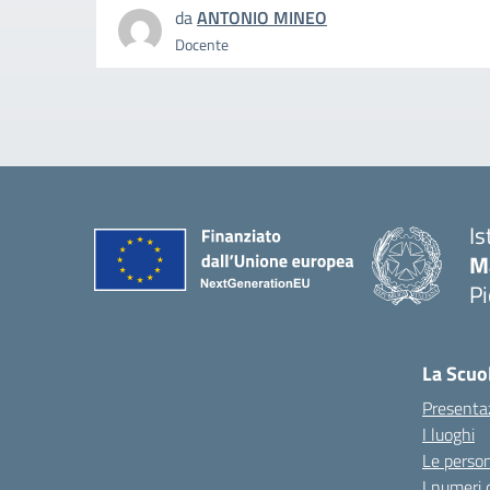
da
ANTONIO MINEO
Docente
Is
M
P
La Scuo
Presenta
I luoghi
Le perso
I numeri 