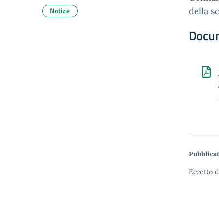
Notizie
della s
Docu
Pubblicat
Eccetto d