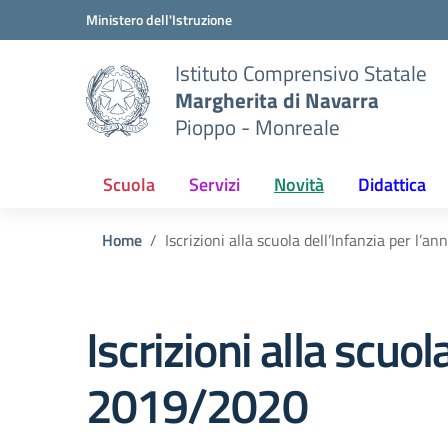
Vai ai contenuti
Vai al menu di navigazione
Vai al footer
Ministero dell'Istruzione
Istituto Comprensivo Statale
Margherita di Navarra
Pioppo - Monreale
Scuola
Servizi
Novità
Didattica
Home
Iscrizioni alla scuola dell’Infanzia per l’
Iscrizioni alla scuol
2019/2020