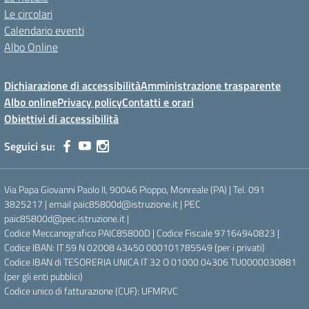
Le circolari
Calendario eventi
Albo Online
Dichiarazione di accessibilità
Amministrazione trasparente
Albo online
Privacy policy
Contatti e orari
Obiettivi di accessibilità
Seguici su:
Via Papa Giovanni Paolo II, 90046 Pioppo, Monreale (PA) | Tel. 091
3825217 | email paic85800d@istruzione.it | PEC
paic85800d@pec.istruzione.it |
Codice Meccanografico PAIC85800D | Codice Fiscale 97164940823 |
Codice IBAN: IT 59 N 02008 43450 000101785549 (per i privati)
Codice IBAN di TESORERIA UNICA IT 32 O 01000 04306 TU0000030881
(per gli enti pubblici)
Codice unico di fatturazione (CUF): UFMRVC