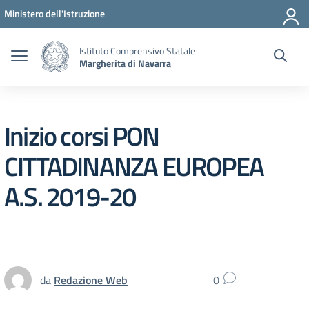
Vai ai contenuti
Vai al menu di navigazione
Vai al footer
Ministero dell'Istruzione
Istituto Comprensivo Statale
Margherita di Navarra
Inizio corsi PON
CITTADINANZA EUROPEA
A.S. 2019-20
da
Redazione Web
0