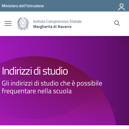
Vai ai contenuti
Vai al menu di navigazione
Vai al footer
Ministero dell'Istruzione
Istituto Comprensivo Statale
Margherita di Navarra
Indirizzi di studio
Gli indirizzi di studio che è possibile
frequentare nella scuola