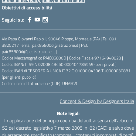
Albo online
Privacy policy
Contatti e orari
Obiettivi di accessibilità
Seguici su:
Via Papa Giovanni Paolo II, 90046 Pioppo, Monreale (PA) | Tel. 091
3825217 | email paic85800d@istruzione.it | PEC
paic85800d@pec.istruzione.it |
Codice Meccanografico PAIC85800D | Codice Fiscale 97164940823 |
Codice IBAN: IT 59 N 02008 43450 000101785549 (per i privati)
Codice IBAN di TESORERIA UNICA IT 32 O 01000 04306 TU0000030881
(per gli enti pubblici)
Codice unico di fatturazione (CUF): UFMRVC
Concept & Design by Designers Italia
Note legali
In applicazione del principio open by default ai sensi dell’articolo
52 del decreto legislativo 7 marzo 2005, n. 82 (CAD) e salvo dove
diversamente specificato (compresi i contenuti incorporati di terzi),