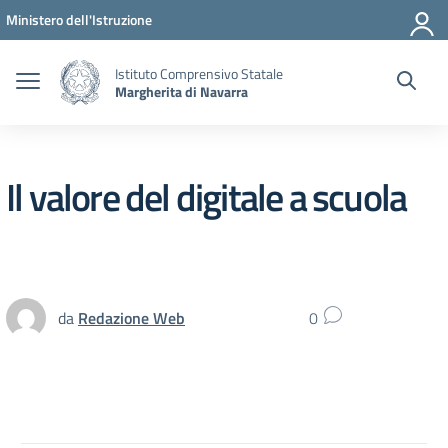
Vai ai contenuti
Vai al menu di navigazione
Vai al footer
Ministero dell'Istruzione
Istituto Comprensivo Statale
Margherita di Navarra
Il valore del digitale a scuola
da
Redazione Web
0