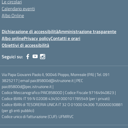
Le circolari
Calendario eventi
Albo Online
Dichiarazione di accessibilità
Amministrazione trasparente
Albo online
Privacy policy
Contatti e orari
Obiettivi di accessibilità
Seguici su:
Via Papa Giovanni Paolo II, 90046 Pioppo, Monreale (PA) | Tel. 091
3825217 | email paic85800d@istruzione.it | PEC
paic85800d@pec.istruzione.it |
Codice Meccanografico PAIC85800D | Codice Fiscale 97164940823 |
Codice IBAN: IT 59 N 02008 43450 000101785549 (per i privati)
Codice IBAN di TESORERIA UNICA IT 32 O 01000 04306 TU0000030881
(per gli enti pubblici)
Codice unico di fatturazione (CUF): UFMRVC