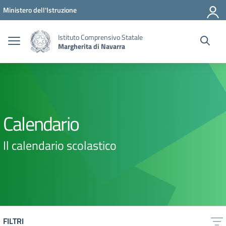
Vai ai contenuti
Vai al menu di navigazione
Vai al footer
Ministero dell'Istruzione
Istituto Comprensivo Statale
Margherita di Navarra
Calendario
Il calendario scolastico
FILTRI