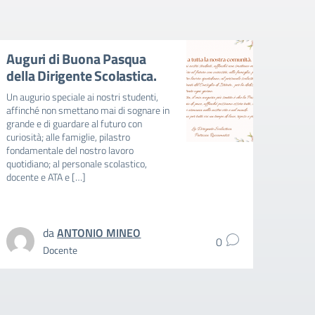
Auguri di Buona Pasqua
Mobi
della Dirigente Scolastica.
Nell’a
2025-
Un augurio speciale ai nostri studenti,
gli stu
affinché non smettano mai di sognare in
(second
grande e di guardare al futuro con
2026 h
curiosità; alle famiglie, pilastro
esperie
fondamentale del nostro lavoro
Alpedr
quotidiano; al personale scolastico,
fondam
docente e ATA e […]
da
ANTONIO MINEO
0
Docente