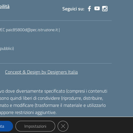
bilità
Seguici su:
 PEC paic85800d@pec.istruzione.it |
ubblici)
Concept & Design by Designers Italia
alvo dove diversamente specificato (compresi i contenuti
ono quindi liberi di condividere (riprodurre, distribuire,
ato e modificare (trasformare il materiale e utilizzarlo
pporre restrizioni aggiuntive.
Close GDPR Cookie Banner
uta
Impostazioni