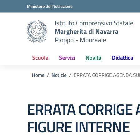
Vai ai contenuti
Vai al menu di navigazione
Vai al footer
Ministero dell'Istruzione
Istituto Comprensivo Statale
Margherita di Navarra
Pioppo - Monreale
Scuola
Servizi
Novità
Didattica
Home
Notizie
ERRATA CORRIGE AGENDA SUD
ERRATA CORRIGE 
FIGURE INTERNE