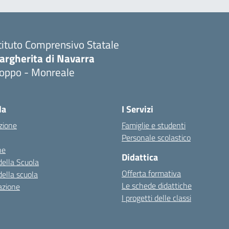
tituto Comprensivo Statale
argherita di Navarra
ioppo - Monreale
la
I Servizi
zione
Famiglie e studenti
Personale scolastico
ne
Didattica
della Scuola
Offerta formativa
della scuola
Le schede didattiche
azione
I progetti delle classi