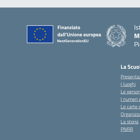
Is
M
P
La Scuo
Presenta
I luoghi
Le perso
I numeri 
Le carte 
Organizz
La storia
PNRR