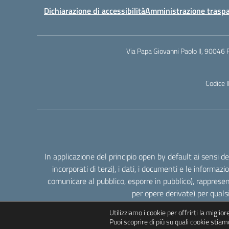
Dichiarazione di accessibilità
Amministrazione trasp
Via Papa Giovanni Paolo II, 90046 
Codice 
In applicazione del principio open by default ai sensi 
incorporati di terzi), i dati, i documenti e le informazi
comunicare al pubblico, esporre in pubblico), rappresen
per opere derivate) per quals
Utilizziamo i cookie per offrirti la miglio
Puoi scoprire di più su quali cookie stiamo