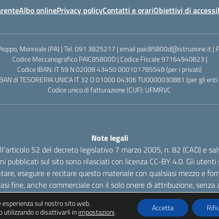
arente
Albo online
Privacy policy
Contatti e orari
Obiettivi di accessi
Pioppo, Monreale (PA) | Tel. 091 3825217 | email paic85800d@istruzione.it |
Codice Meccanografico PAIC85800D | Codice Fiscale 97164940823 |
Codice IBAN: IT 59 N 02008 43450 000101785549 (per i privati)
IBAN di TESORERIA UNICA IT 32 O 01000 04306 TU0000030881 (per gli enti p
Codice unico di fatturazione (CUF): UFMRVC
Note legali
dell’articolo 52 del decreto legislativo 7 marzo 2005, n. 82 (CAD) e s
oni pubblicati sul sito sono rilasciati con licenza CC-BY 4.0. Gli utenti s
tare, eseguire e recitare questo materiale con qualsiasi mezzo e form
iasi fine, anche commerciale con il solo onere di attribuzione, senza a
re esperienza sul nostro sito web.
Accetta
Rifi
 utilizzando o disattivarli in
impostazioni
.