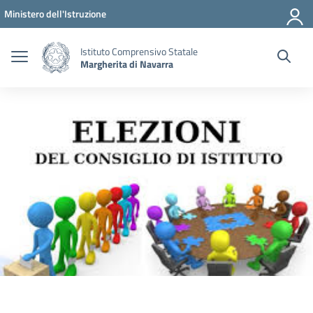
Vai ai contenuti
Vai al menu di navigazione
Vai al footer
Ministero dell'Istruzione
Istituto Comprensivo Statale
Margherita di Navarra