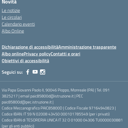
Novità
Le notizie
Le circolari
Calendario eventi
Albo Online
Dichiarazione di accessibilità
Amministrazione trasparente
Albo online
Privacy policy
Contatti e orari
Obiettivi di accessibilità
Seguici su:
Via Papa Giovanni Paolo II, 90046 Pioppo, Monreale (PA) | Tel. 091
3825217 | email paic85800d@istruzione.it | PEC
paic85800d@pec.istruzione.it |
Codice Meccanografico PAIC85800D | Codice Fiscale 97164940823 |
Codice IBAN: IT 59 N 02008 43450 000101785549 (per i privati)
Codice IBAN di TESORERIA UNICA IT 32 O 01000 04306 TU0000030881
(per gli enti pubblici)