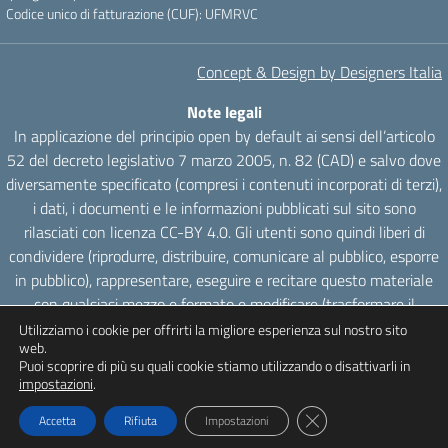
Codice unico di fatturazione (CUF): UFMRVC
Concept & Design by Designers Italia
Note legali
In applicazione del principio open by default ai sensi dell’articolo
52 del decreto legislativo 7 marzo 2005, n. 82 (CAD) e salvo dove
diversamente specificato (compresi i contenuti incorporati di terzi),
i dati, i documenti e le informazioni pubblicati sul sito sono
rilasciati con licenza CC-BY 4.0. Gli utenti sono quindi liberi di
condividere (riprodurre, distribuire, comunicare al pubblico, esporre
in pubblico), rappresentare, eseguire e recitare questo materiale
con qualsiasi mezzo e formato e modificare (trasformare il
materiale e utilizzarlo per opere derivate) per qualsiasi fine, anche
Utilizziamo i cookie per offrirti la migliore esperienza sul nostro sito
web.
commerciale con il solo onere di attribuzione, senza apporre
Puoi scoprire di più su quali cookie stiamo utilizzando o disattivarli in
restrizioni aggiuntive.
impostazioni
.
Close GDPR Cookie Ba
Accetta
Rifiuta
Impostazioni