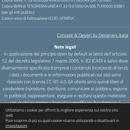
Codice IBAN di TESORERIA UNICA IT 32 O 01000 04306 TU0000030881
(per gli enti pubblici)
Codice unico di fatturazione (CUF): UFMRVC
Concept & Design by Designers Italia
Note legali
In applicazione del principio open by default ai sensi dell’articolo
52 del decreto legislativo 7 marzo 2005, n. 82 (CAD) e salvo dove
diversamente specificato (compresi i contenuti incorporati di terzi),
i dati, i documenti e le informazioni pubblicati sul sito sono
rilasciati con licenza CC-BY 4.0. Gli utenti sono quindi liberi di
condividere (riprodurre, distribuire, comunicare al pubblico, esporre
in pubblico), rappresentare, eseguire e recitare questo materiale
con qualsiasi mezzo e formato e modificare (trasformare il
materiale e utilizzarlo per opere derivate) per qualsiasi fine, anche
Utilizziamo i cookie per offrirti la migliore esperienza sul nostro sito
web.
commerciale con il solo onere di attribuzione, senza apporre
Puoi scoprire di più su quali cookie stiamo utilizzando o disattivarli in
restrizioni aggiuntive.
impostazioni
.