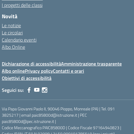
I progetti delle classi
Novità
Le notizie
Le circolari
Calendario eventi
Albo Online
Dichiarazione di accessibilità
Amministrazione trasparente
Albo online
Privacy policy
Contatti e orari
Obiettivi di accessibilità
Seguici su:
Via Papa Giovanni Paolo II, 90046 Pioppo, Monreale (PA) | Tel. 091
3825217 | email paic85800d@istruzione.it | PEC
paic85800d@pec.istruzione.it |
Codice Meccanografico PAIC85800D | Codice Fiscale 97164940823 |
Codice IBAN: IT 59 N 02008 43450 000101785549 (per i privati)