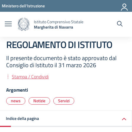
Vai ai contenuti
Vai al menu di navigazione
Vai al footer
Ministero dell'Istruzione
Istituto Comprensivo Statale
Margherita di Navarra
REGOLAMENTO DI ISTITUTO
Il presente documento è stato approvato dal
Consiglio di Istituto il 31 marzo 2026
Stampa / Condividi
Argomenti
news
Notizie
Servizi
Indice della pagina