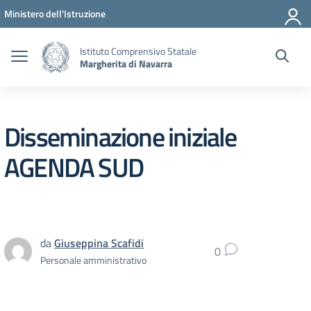
Vai ai contenuti
Vai al menu di navigazione
Vai al footer
Ministero dell'Istruzione
Istituto Comprensivo Statale
Margherita di Navarra
Disseminazione iniziale
AGENDA SUD
da
Giuseppina Scafidi
0
Personale amministrativo