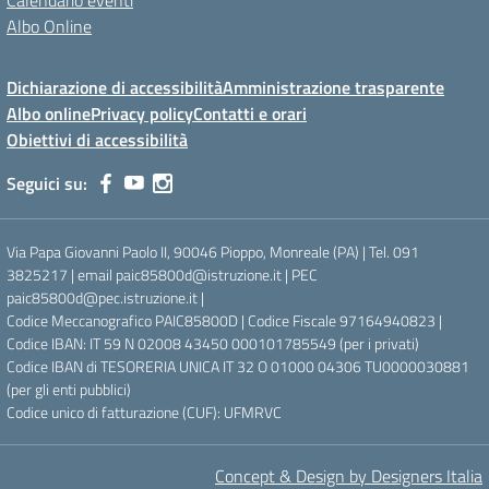
Calendario eventi
Albo Online
Dichiarazione di accessibilità
Amministrazione trasparente
Albo online
Privacy policy
Contatti e orari
Obiettivi di accessibilità
Seguici su:
Via Papa Giovanni Paolo II, 90046 Pioppo, Monreale (PA) | Tel. 091
3825217 | email paic85800d@istruzione.it | PEC
paic85800d@pec.istruzione.it |
Codice Meccanografico PAIC85800D | Codice Fiscale 97164940823 |
Codice IBAN: IT 59 N 02008 43450 000101785549 (per i privati)
Codice IBAN di TESORERIA UNICA IT 32 O 01000 04306 TU0000030881
(per gli enti pubblici)
Codice unico di fatturazione (CUF): UFMRVC
Concept & Design by Designers Italia