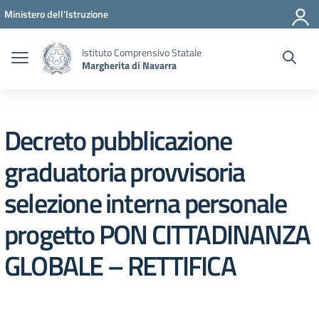
Vai ai contenuti
Vai al menu di navigazione
Vai al footer
Ministero dell'Istruzione
Istituto Comprensivo Statale
Margherita di Navarra
Decreto pubblicazione
graduatoria provvisoria
selezione interna personale
progetto PON CITTADINANZA
GLOBALE – RETTIFICA