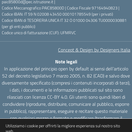
paic85800d@pec.istruzione.it |
Codice Meccanografico PAIC85800D | Codice Fiscale 97164940823 |
Codice IBAN: IT 59 N 02008 43450 000101785549 (per i privati)
Codice IBAN di TESORERIA UNICA IT 32 O 01000 04306 TU0000030881
(per gli enti pubblici)
Codice unico di fatturazione (CUF): UFMRVC
Concept & Design by Designers Italia
Note legali
In applicazione del principio open by default ai sensi dell’articolo
52 del decreto legislativo 7 marzo 2005, n. 82 (CAD) e salvo dove
diversamente specificato (compresi i contenuti incorporati di terzi),
i dati, i documenti e le informazioni pubblicati sul sito sono
rilasciati con licenza CC-BY 4.0. Gli utenti sono quindi liberi di
condividere (riprodurre, distribuire, comunicare al pubblico, esporre
in pubblico), rappresentare, eseguire e recitare questo materiale
con qualsiasi mezzo e formato e modificare (trasformare il
materiale e utilizzarlo per opere derivate) per qualsiasi fine, anche
Utilizziamo i cookie per offrirti la migliore esperienza sul nostro sito
web.