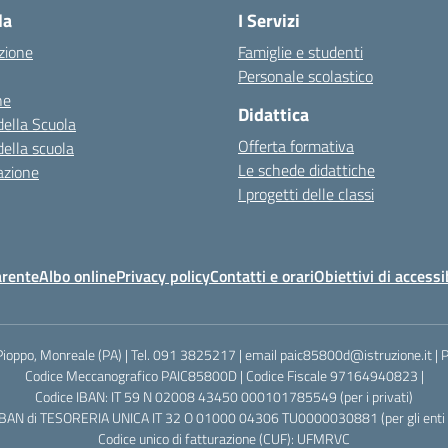
la
I Servizi
zione
Famiglie e studenti
Personale scolastico
ne
Didattica
della Scuola
Offerta formativa
della scuola
Le schede didattiche
azione
I progetti delle classi
arente
Albo online
Privacy policy
Contatti e orari
Obiettivi di accessi
Pioppo, Monreale (PA) | Tel. 091 3825217 | email paic85800d@istruzione.it |
Codice Meccanografico PAIC85800D | Codice Fiscale 97164940823 |
Codice IBAN: IT 59 N 02008 43450 000101785549 (per i privati)
IBAN di TESORERIA UNICA IT 32 O 01000 04306 TU0000030881 (per gli enti p
Codice unico di fatturazione (CUF): UFMRVC