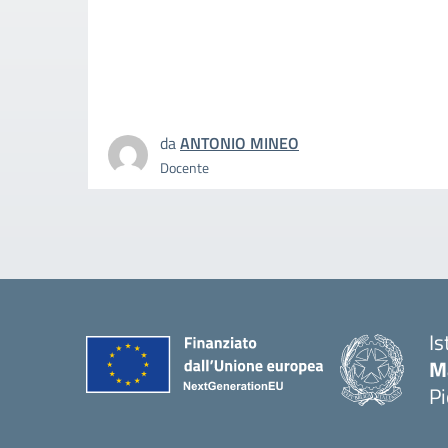
da
ANTONIO MINEO
Docente
Is
M
P