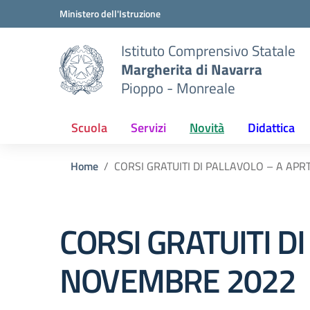
Vai ai contenuti
Vai al menu di navigazione
Vai al footer
Ministero dell'Istruzione
Istituto Comprensivo Statale
Margherita di Navarra
Pioppo - Monreale
Scuola
Servizi
Novità
Didattica
Home
CORSI GRATUITI DI PALLAVOLO – A AP
CORSI GRATUITI D
NOVEMBRE 2022