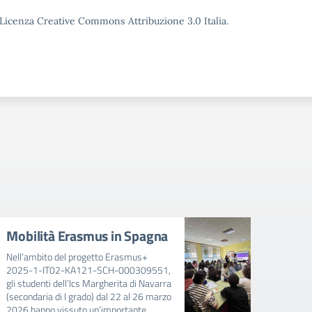
o Licenza Creative Commons Attribuzione 3.0 Italia.
Mobilità Erasmus in Spagna
Avvi
mens
Nell’ambito del progetto Erasmus+
202
2025-1-IT02-KA121-SCH-000309551,
gli studenti dell’Ics Margherita di Navarra
AVVIS
(secondaria di I grado) dal 22 al 26 marzo
FAVOR
2026 hanno vissuto un’importante