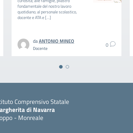
curiosità; alle famiglie, pilastro
fondamentale del nostro lavoro
quotidiano; al personale scolastico,
docente e ATA e […]
da
ANTONIO MINEO
0
Docente
tituto Comprensivo Statale
argherita di Navarra
ioppo - Monreale