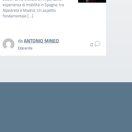
E BAMB
esperienza di mobilità in Spagna, tra
RIDUZ
Alpedrete e Madrid. Un aspetto
MENSA
fondamentale […]
SCUOL
SCOLA
intere
da
ANTONIO MINEO
0
Docente