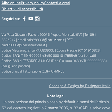
Albo online
Privacy policy
Contatti e orari
Obiettivi di accessibilità
Seguici su:
Via Papa Giovanni Paolo II, 90046 Pioppo, Monreale (PA) | Tel. 091
3825217 | email paic85800d@istruzione.it | PEC
paic85800d@pec.istruzione.it |
Codice Meccanografico PAIC85800D | Codice Fiscale 97164940823 |
Codice IBAN: IT 59 N 02008 43450 000101785549 (per i privati)
Codice IBAN di TESORERIA UNICA IT 32 O 01000 04306 TU0000030881
(per gli enti pubblici)
Codice unico di fatturazione (CUF): UFMRVC
Concept & Design by Designers Italia
Note legali
In applicazione del principio open by default ai sensi dell’articolo
52 del decreto legislativo 7 marzo 2005, n. 82 (CAD) e salvo dove