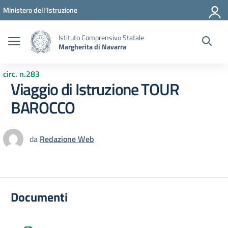
Vai ai contenuti
Vai al menu di navigazione
Vai al footer
Ministero dell'Istruzione
Istituto Comprensivo Statale
Margherita di Navarra
circ. n.283
Viaggio di Istruzione TOUR
BAROCCO
da
Redazione Web
Documenti