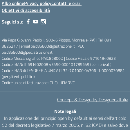
Albo online
Privacy policy
Contatti e orari
Obiettivi di accessibilità
Seguici su:
Via Papa Giovanni Paolo II, 90046 Pioppo, Monreale (PA) | Tel. 091
3825217 | email paic85800d@istruzione.it | PEC
paic85800d@pec.istruzione.it |
Codice Meccanografico PAIC85800D | Codice Fiscale 97164940823 |
Codice IBAN: IT 59 N 02008 43450 000101785549 (per i privati)
Codice IBAN di TESORERIA UNICA IT 32 O 01000 04306 TU0000030881
(per gli enti pubblici)
Codice unico di fatturazione (CUF): UFMRVC
Concept & Design by Designers Italia
Note legali
In applicazione del principio open by default ai sensi dell’articolo
52 del decreto legislativo 7 marzo 2005, n. 82 (CAD) e salvo dove