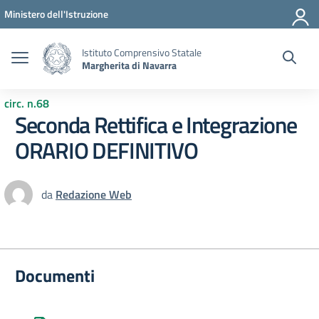
Vai ai contenuti
Vai al menu di navigazione
Vai al footer
Ministero dell'Istruzione
Istituto Comprensivo Statale
Margherita di Navarra
circ. n.68
Seconda Rettifica e Integrazione
ORARIO DEFINITIVO
da
Redazione Web
Documenti